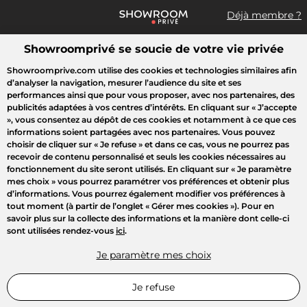
Déjà membre ?
Showroomprivé se soucie de votre vie privée
Que recherchez-vous ?
Showroomprive.com utilise des cookies et technologies similaires afin
d’analyser la navigation, mesurer l’audience du site et ses
Accueil
Les jours de la Maison
Mode
Voyages
Enfant
B
performances ainsi que pour vous proposer, avec nos partenaires, des
publicités adaptées à vos centres d’intérêts. En cliquant sur
« J’accepte
»
, vous consentez au dépôt de ces cookies et notamment à ce que ces
LUMIÈRE SUR
informations soient partagées avec nos partenaires. Vous pouvez
choisir de cliquer sur
« Je refuse »
et dans ce cas, vous ne pourrez pas
recevoir de contenu personnalisé et seuls les cookies nécessaires au
fonctionnement du site seront utilisés. En cliquant sur
« Je paramètre
mes choix »
vous pourrez paramétrer vos préférences et obtenir plus
d’informations. Vous pourrez également modifier vos préférences à
tout moment (à partir de l’onglet « Gérer mes cookies »). Pour en
savoir plus sur la collecte des informations et la manière dont celle-ci
sont utilisées rendez-vous
ici
.
Je paramètre mes choix
Je refuse