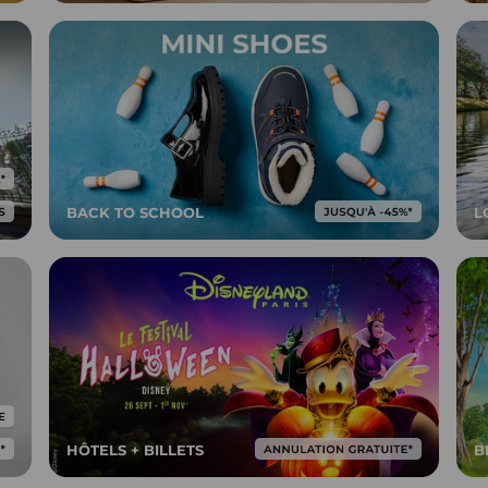
BACK TO SCHOOL
L
HÔTELS + BILLETS
B