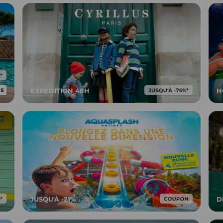
EXPÉDITION 48H
H
JUSQU'À -21%
D