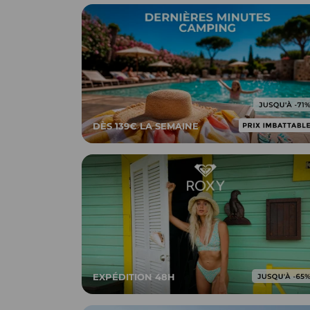
DÈS 139€ LA SEMAINE
EXPÉDITION 48H