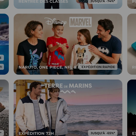
RENTRÉE DES CLASSES
P
NARUTO, ONE PIECE, NFL & PLUS
R
EXPÉDITION 72H
E