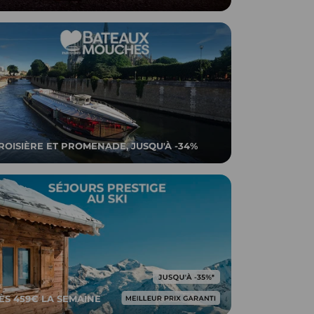
ROISIÈRE ET PROMENADE, JUSQU'À -34%
ÈS 459€ LA SEMAINE