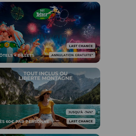
ÔTELS + BILLETS
ÈS 60€ PAR PERSONNE