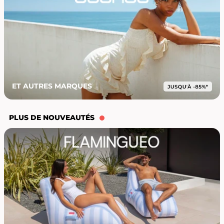
ET AUTRES MARQUES
PLUS DE NOUVEAUTÉS