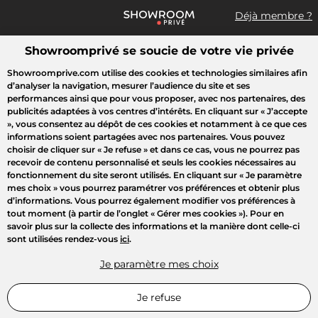
Déjà membre ?
Showroomprivé se soucie de votre vie privée
Que recherchez-vous ?
Showroomprive.com utilise des cookies et technologies similaires afin
d’analyser la navigation, mesurer l’audience du site et ses
Accueil
Les jours de la Maison
Mode
Voyages
Enfant
B
performances ainsi que pour vous proposer, avec nos partenaires, des
publicités adaptées à vos centres d’intérêts. En cliquant sur
« J’accepte
»
, vous consentez au dépôt de ces cookies et notamment à ce que ces
NOS COUPS DE COEUR
informations soient partagées avec nos partenaires. Vous pouvez
choisir de cliquer sur
« Je refuse »
et dans ce cas, vous ne pourrez pas
Sponsorisé
recevoir de contenu personnalisé et seuls les cookies nécessaires au
fonctionnement du site seront utilisés. En cliquant sur
« Je paramètre
mes choix »
vous pourrez paramétrer vos préférences et obtenir plus
d’informations. Vous pourrez également modifier vos préférences à
tout moment (à partir de l’onglet « Gérer mes cookies »). Pour en
savoir plus sur la collecte des informations et la manière dont celle-ci
sont utilisées rendez-vous
ici
.
Je paramètre mes choix
Je refuse