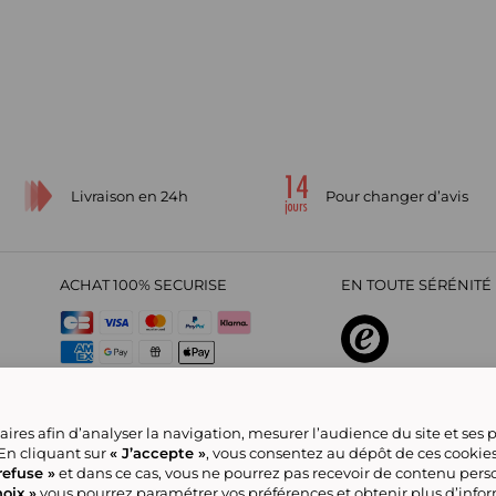
Livraison en 24h
Pour changer d’avis
ACHAT 100% SECURISE
EN TOUTE SÉRÉNITÉ 
sur
4,29
/
5
2209712
avis
ires afin d’analyser la navigation, mesurer l’audience du site et ses
 En cliquant sur
« J’accepte »
, vous consentez au dépôt de ces cookie
refuse »
et dans ce cas, vous ne pourrez pas recevoir de contenu pers
oix »
vous pourrez paramétrer vos préférences et obtenir plus d’info
CGV
Politique de confidentialité
Offre Partenaire
Rejoignez-nous
Nou