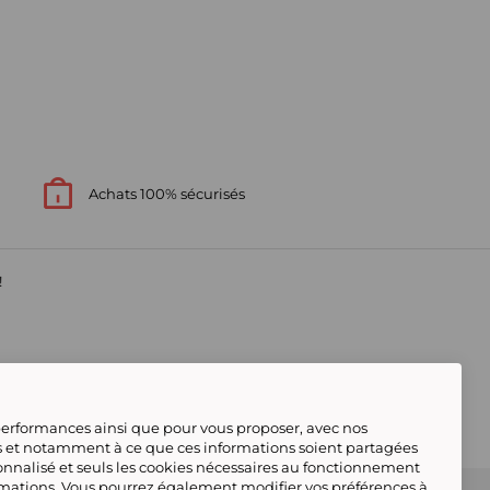
Achats 100% sécurisés
!
 performances ainsi que pour vous proposer, avec nos
s et notamment à ce que ces informations soient partagées
onnalisé et seuls les cookies nécessaires au fonctionnement
rmations. Vous pourrez également modifier vos préférences à
s contacter
Gérer mes cookies