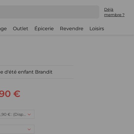
Déjà
membre ?
lage
Outlet
Épicerie
Revendre
Loisirs
 d'été enfant Brandit
,90 €
15/16 ans, 31,90 € : (Disponible)