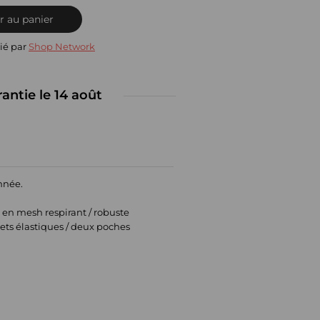
r au panier
ié par
Shop Network
rantie le 14 août
année.
e en mesh respirant / robuste
nets élastiques / deux poches