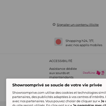
Signaler un contenu illicite
Shopping h24, 7/7,
avec nos applis mobiles
ACCESSIBILITÉ
Assistance dédiée
aux sourds et
malentendants
Showroomprivé se soucie de votre vie privée
Showroomprive.com utilise des cookies et technologies simila
partenaires, des publicités adaptées à vos centres d’intérêts.
avec nos partenaires. Vous pouvez choisir de cliquer sur
« Je 
du site seront utilisés. En cliquant sur
« Je paramètre mes ch
Guide d'achat
Showroomprive group