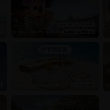
HÔTELS DISNEY ET PARTENAIRES
E
PRODUCTION FRANÇAISE
H