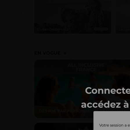
EN VOGUE
Connecte
accédez à 
DÈS 60€ PAR PERSONNE
ventes 
Votre session a e