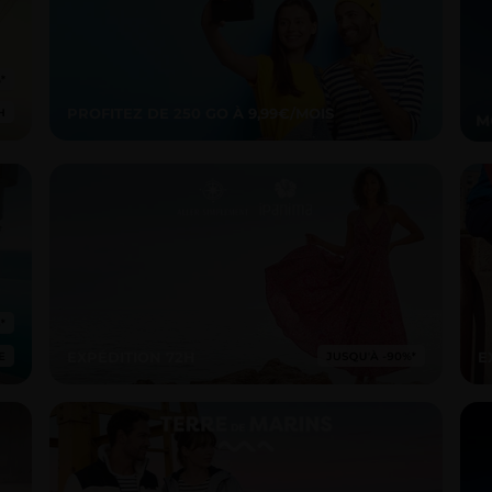
PROFITEZ DE 250 GO À 9,99€/MOIS
EXPÉDITION 72H
E