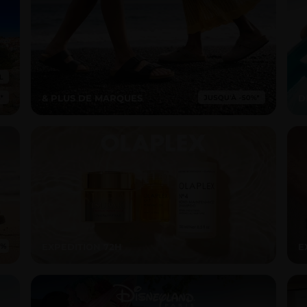
& PLUS DE MARQUES
D
EXPEDITION 72H
E