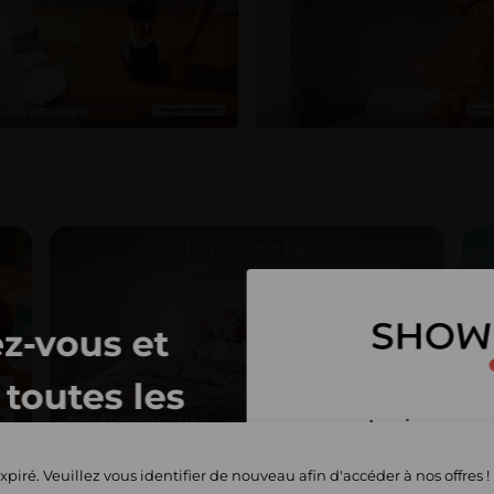
z-vous et
toutes les
EXPÉDITION 72H
E
Inscrivez-vous 
privées
et commencez 
xpiré. Veuillez vous identifier de nouveau afin d'accéder à nos offres !