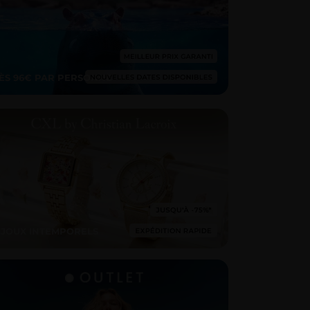
ÈS 96€ PAR PERSONNE
IJOUX INTEMPORELS