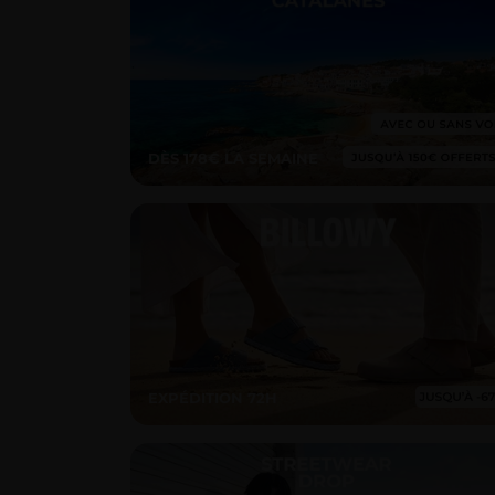
DÈS 178€ LA SEMAINE
EXPÉDITION 72H