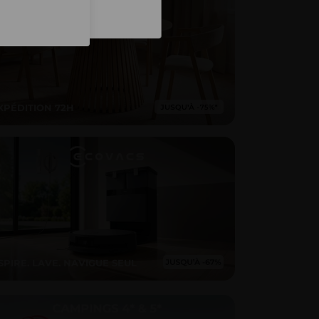
Inscription
XPÉDITION 72H
SPIRE. LAVE. NAVIGUE SEUL