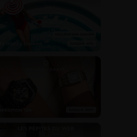
ÈS 139€ LA SEMAINE
XPÉDITION 72H