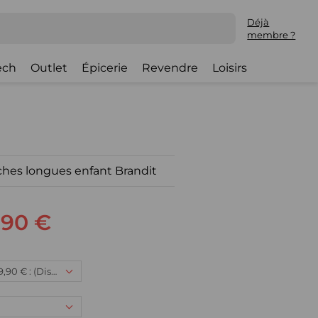
Déjà
membre ?
ech
Outlet
Épicerie
Revendre
Loisirs
hes longues enfant Brandit
,90 €
15/16 ans, 29,90 € : (Disponible)