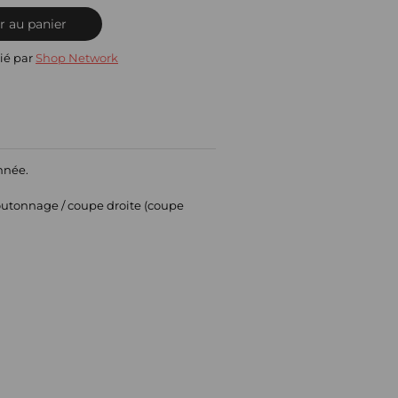
r au panier
ié par
Shop Network
année.
boutonnage / coupe droite (coupe