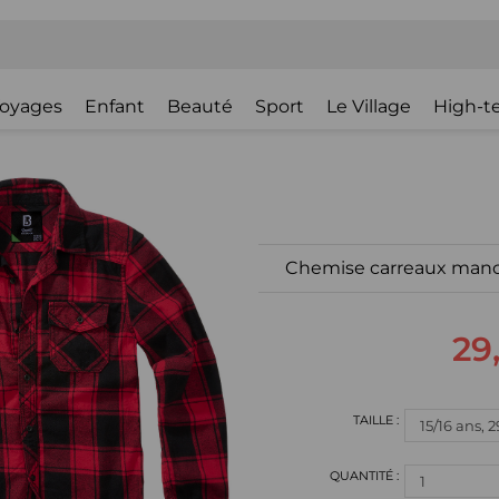
oyages
Enfant
Beauté
Sport
Le Village
High-t
Chemise carreaux manc
29
1