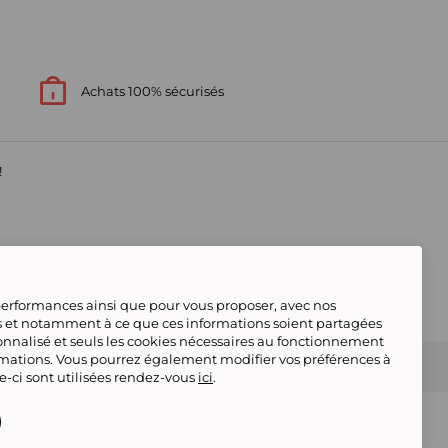
Achats 100% sécurisés
!
s
 performances ainsi que pour vous proposer, avec nos
s et notamment à ce que ces informations soient partagées
onnalisé et seuls les cookies nécessaires au fonctionnement
rmations. Vous pourrez également modifier vos préférences à
s contacter
Gérer mes cookies
 conforme
Tous nos produits
Deafiline
le-ci sont utilisées rendez-vous
ici
.
Showroomprive adhère au Code
déontologique de la FEVAD