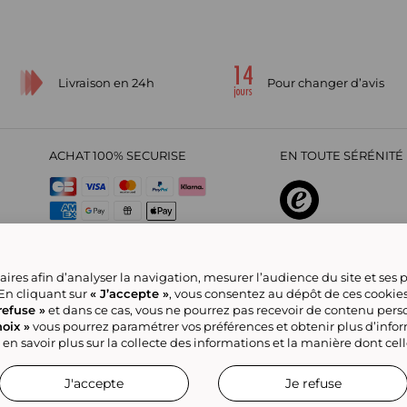
Livraison en 24h
Pour changer d’avis
ACHAT 100% SECURISE
EN TOUTE SÉRÉNITÉ 
sur
4,29
/
5
2209695
avi
ires afin d’analyser la navigation, mesurer l’audience du site et ses
 En cliquant sur
« J’accepte »
, vous consentez au dépôt de ces cookie
refuse »
et dans ce cas, vous ne pourrez pas recevoir de contenu pers
oix »
vous pourrez paramétrer vos préférences et obtenir plus d’info
CGV
Politique de confidentialité
Offre Partenaire
Rejoignez-nous
Nou
a Marketplace
Référencement & Critères de Classement
Accessibilité : Non
 en savoir plus sur la collecte des informations et la manière dont cel
J'accepte
Je refuse