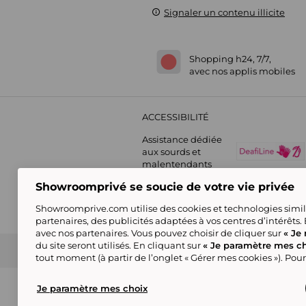
Signaler un contenu illicite
Shopping h24, 7/7,
avec nos applis mobiles
ACCESSIBILITÉ
Assistance dédiée
aux sourds et
malentendants
Showroomprivé se soucie de votre vie privée
Showroomprive.com utilise des cookies et technologies simila
partenaires, des publicités adaptées à vos centres d’intérêts.
avec nos partenaires. Vous pouvez choisir de cliquer sur
« Je 
du site seront utilisés. En cliquant sur
« Je paramètre mes ch
Guide d'achat
Showroomprive group
Nos engagements
Conditions générales de l
tout moment (à partir de l’onglet « Gérer mes cookies »). Pour
(*) Par rapport au
prix de vente conseillé
Certains visuels sont générés en IA
Je paramètre mes choix
© Showroomprive.com 2026