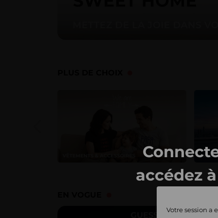
PLUS DE CHOIX
Connecte
accédez à 
ventes 
EN VOGUE
Votre session a e