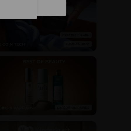
Inscription
E COIN TECH
OINS & PARFUMS