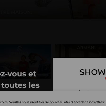
z-vous et
toutes les
Inscrivez-vous 
privées
et commencez 
xpiré. Veuillez vous identifier de nouveau afin d'accéder à nos offres !