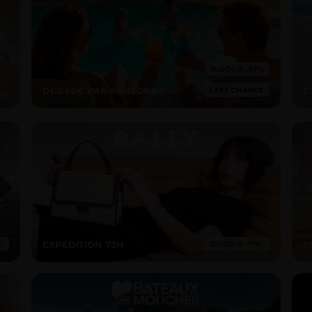
DÈS 60€ PAR PERSONNE
E
EXPÉDITION 72H
E