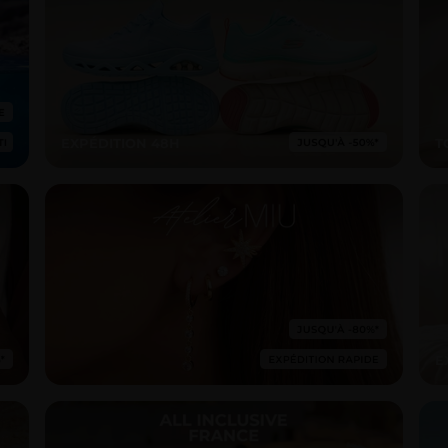
EXPÉDITION 48H
T
E