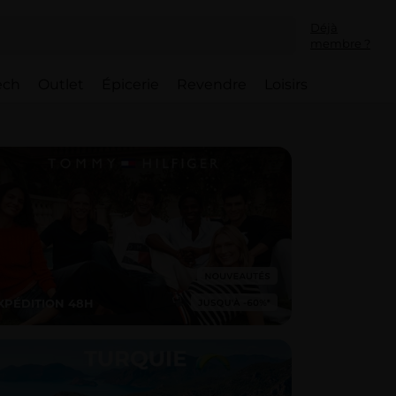
Déjà
membre ?
ech
Outlet
Épicerie
Revendre
Loisirs
XPÉDITION 48H