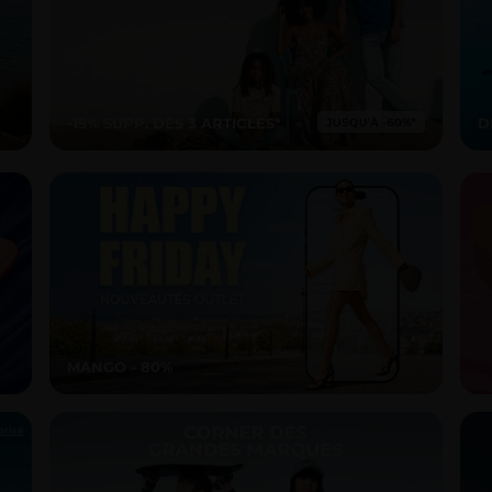
-15% SUPP. DÈS 3 ARTICLES*
D
MANGO - 80%
orisé