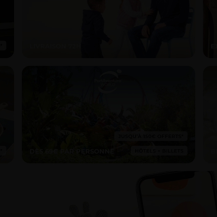
LIVRAISON 72H
E
DÈS 69€ PAR PERSONNE
B