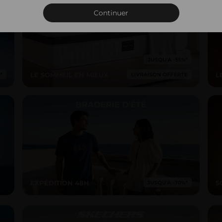
Connexion
Continuer
LE SOMMEIL EN MIEUX
L
EXPÉDITION 48H
S