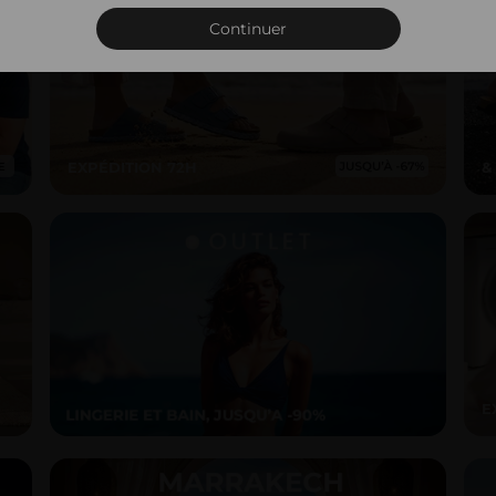
Connexion
Continuer
EXPÉDITION 72H
&
E