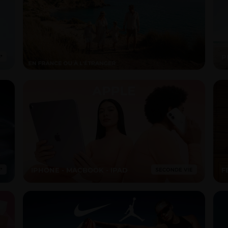
P
IPHONE - MACBOOK - IPAD
F