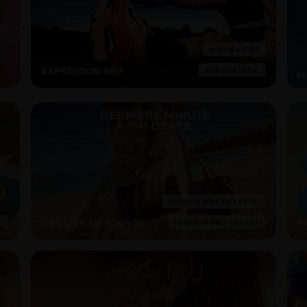
EXPÉDITION 48H
DÈS 419€ LA SEMAINE
E