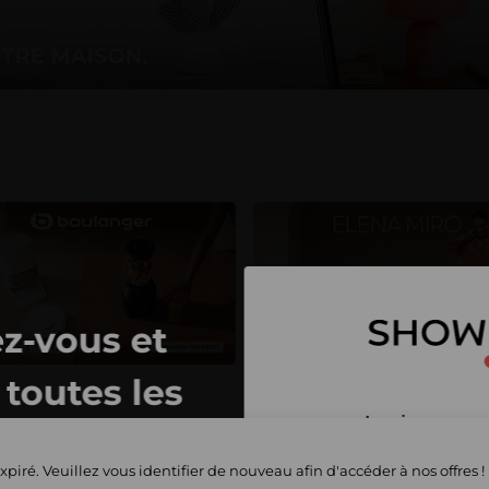
z-vous et
toutes les
Inscrivez-vous 
privées
et commencez 
xpiré. Veuillez vous identifier de nouveau afin d'accéder à nos offres !