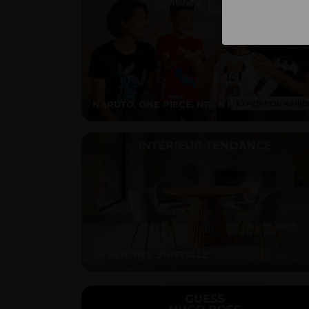
NARUTO, ONE PIECE, NFL & PLUS
LA RENTRÉE S’INSTALLE