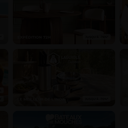
EXPÉDITION 72H
E
LE MEILLEUR DE L'INOX
D