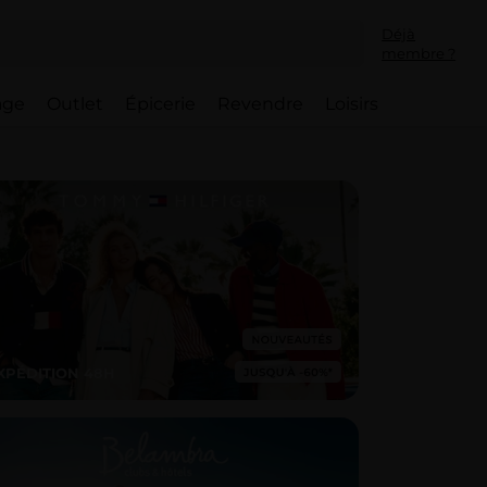
Déjà
membre ?
lage
Outlet
Épicerie
Revendre
Loisirs
XPÉDITION 48H