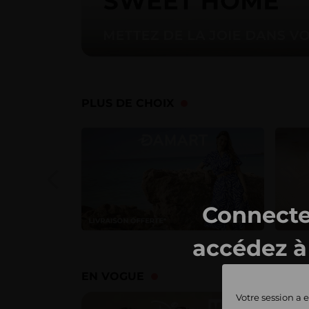
PLUS DE CHOIX
Connecte
accédez à 
ventes 
EN VOGUE
Votre session a e