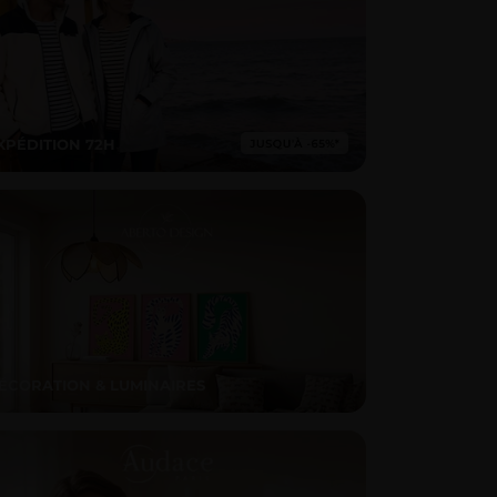
XPÉDITION 72H
ÉCORATION & LUMINAIRES