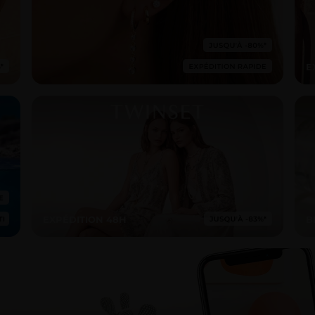
E
EXPÉDITION 48H
B