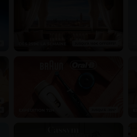
DÈS 259€ LA SEMAINE
E
EXPÉDITION 72H
E