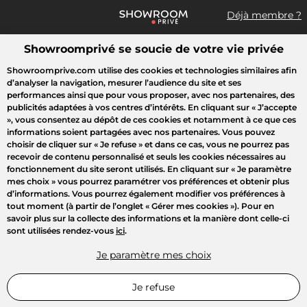
Déjà membre ?
Showroomprivé se soucie de votre vie privée
Que recherchez-vous ?
Showroomprive.com utilise des cookies et technologies similaires afin
d’analyser la navigation, mesurer l’audience du site et ses
Accueil
Les jours de la Maison
Mode
Voyages
Enfant
B
performances ainsi que pour vous proposer, avec nos partenaires, des
publicités adaptées à vos centres d’intérêts. En cliquant sur
« J’accepte
»
, vous consentez au dépôt de ces cookies et notamment à ce que ces
NOS COUPS DE COEUR
informations soient partagées avec nos partenaires. Vous pouvez
choisir de cliquer sur
« Je refuse »
et dans ce cas, vous ne pourrez pas
recevoir de contenu personnalisé et seuls les cookies nécessaires au
fonctionnement du site seront utilisés. En cliquant sur
« Je paramètre
mes choix »
vous pourrez paramétrer vos préférences et obtenir plus
d’informations. Vous pourrez également modifier vos préférences à
tout moment (à partir de l’onglet « Gérer mes cookies »). Pour en
savoir plus sur la collecte des informations et la manière dont celle-ci
sont utilisées rendez-vous
ici
.
Je paramètre mes choix
Je refuse
LE MEILLEUR DE LA GAMME