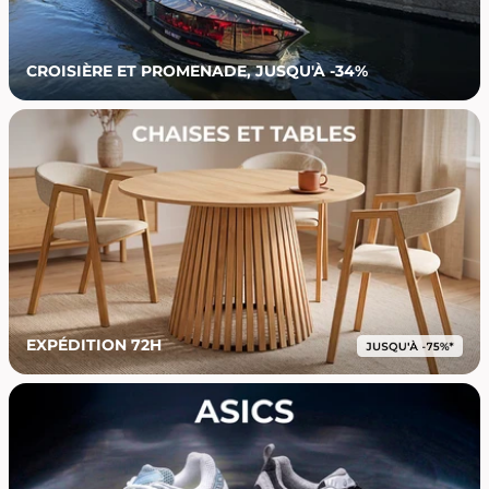
CROISIÈRE ET PROMENADE, JUSQU'À -34%
EXPÉDITION 72H