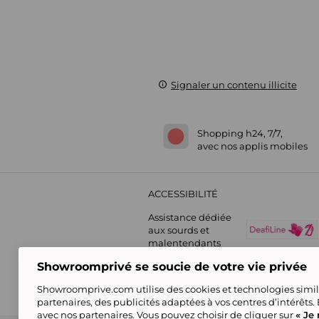
Signaler un contenu illicite
Shopping h24, 7/7,
avec nos applis mobiles
ACCESSIBILITÉ
Assistance dédiée
aux sourds et
malentendants
Showroomprivé se soucie de votre vie privée
Showroomprive.com utilise des cookies et technologies simila
partenaires, des publicités adaptées à vos centres d’intérêts.
avec nos partenaires. Vous pouvez choisir de cliquer sur
« Je 