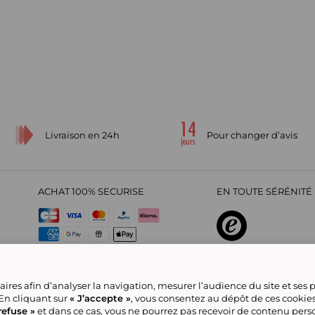
Livraison en 24h
Pour changer d’avis
ACHAT 100% SECURISE
EN TOUTE SÉRÉNITÉ 
sur
4,29
/
5
2209712
avis
ires afin d’analyser la navigation, mesurer l’audience du site et ses
 En cliquant sur
« J’accepte »
, vous consentez au dépôt de ces cookie
refuse »
et dans ce cas, vous ne pourrez pas recevoir de contenu pers