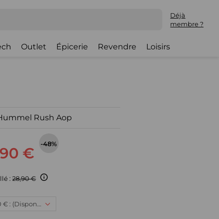
Déjà
membre ?
ech
Outlet
Épicerie
Revendre
Loisirs
t Hummel Rush Aop
-48%
,90 €
llé :
28,90 €
6 ans, 14,90 € : (Disponible)