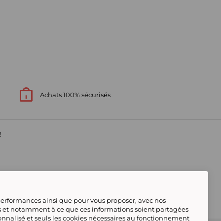
Achats 100% sécurisés
!
 performances ainsi que pour vous proposer, avec nos
s et notamment à ce que ces informations soient partagées
onnalisé et seuls les cookies nécessaires au fonctionnement