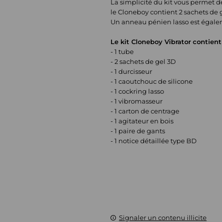
La simplicité du kit vous permet de
le Cloneboy contient 2 sachets de
Un anneau pénien lasso est égalem
Le kit Cloneboy Vibrator contient 
- 1 tube
- 2 sachets de gel 3D
- 1 durcisseur
- 1 caoutchouc de silicone
- 1 cockring lasso
- 1 vibromasseur
- 1 carton de centrage
- 1 agitateur en bois
- 1 paire de gants
- 1 notice détaillée type BD
Signaler un contenu illicite