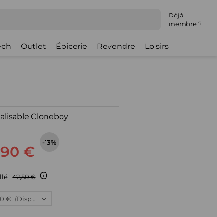
Déjà
membre ?
ech
Outlet
Épicerie
Revendre
Loisirs
alisable Cloneboy
-13%
,90 €
llé :
42,50 €
Neuf, 36,90 € : (Disponible)