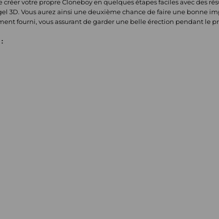
 créer votre propre Cloneboy en quelques étapes faciles avec des résul
 gel 3D. Vous aurez ainsi une deuxième chance de faire une bonne imp
ent fourni, vous assurant de garder une belle érection pendant le 
: