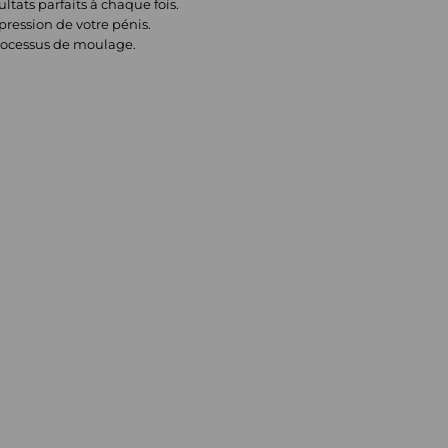
tats parfaits à chaque fois.
ression de votre pénis.
processus de moulage.