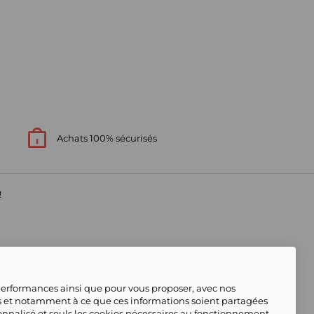
Achats 100% sécurisés
!
s
 performances ainsi que pour vous proposer, avec nos
s et notamment à ce que ces informations soient partagées
onnalisé et seuls les cookies nécessaires au fonctionnement