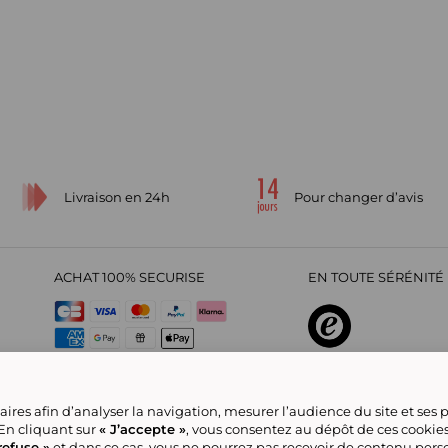
Livraison en 24h
Pour changer d’avis
ACHAT 100% SECURISE
EN TOUTE SÉRÉNITÉ 
sur
4,29
/
5
2209700
avi
ires afin d’analyser la navigation, mesurer l’audience du site et ses
 En cliquant sur
« J’accepte »
, vous consentez au dépôt de ces cookie
refuse »
et dans ce cas, vous ne pourrez pas recevoir de contenu pers