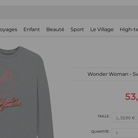
oyages
Enfant
Beauté
Sport
Le Village
High-t
Wonder Woman - Swea
53
L, 53,90 € 
1