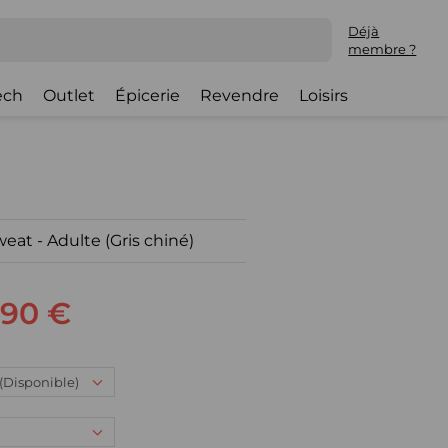
Déjà
membre ?
ech
Outlet
Épicerie
Revendre
Loisirs
t - Adulte (Gris chiné)
,90 €
: (Disponible)