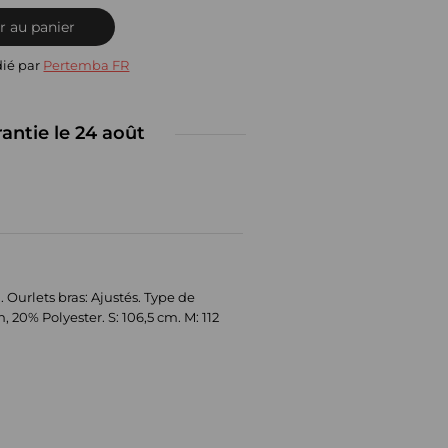
r au panier
dié par
Pertemba FR
rantie le 24 août
Ourlets bras: Ajustés. Type de
 20% Polyester. S: 106,5 cm. M: 112