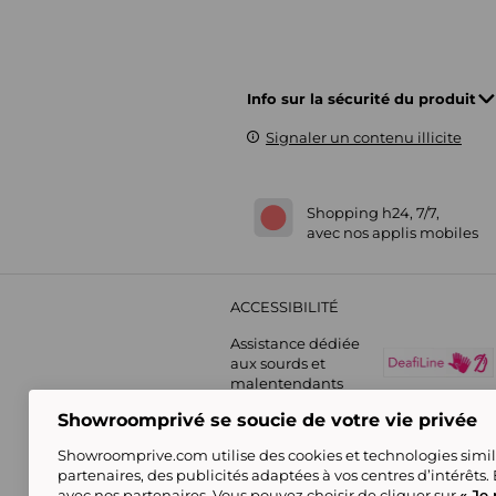
Info sur la sécurité du produit
Signaler un contenu illicite
Shopping h24, 7/7,
avec nos applis mobiles
ACCESSIBILITÉ
Assistance dédiée
aux sourds et
malentendants
Showroomprivé se soucie de votre vie privée
Showroomprive.com utilise des cookies et technologies simila
partenaires, des publicités adaptées à vos centres d’intérêts.
avec nos partenaires. Vous pouvez choisir de cliquer sur
« Je 