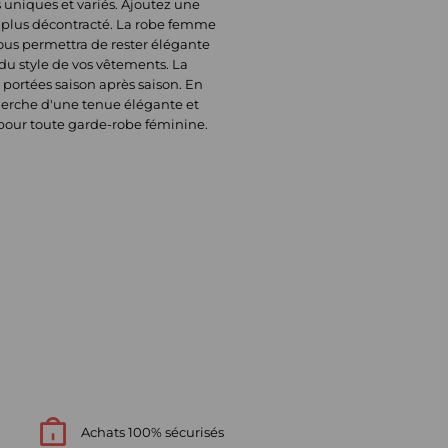
s uniques et variés. Ajoutez une
k plus décontracté. La robe femme
vous permettra de rester élégante
 du style de vos vêtements. La
 portées saison après saison. En
herche d'une tenue élégante et
 pour toute garde-robe féminine.
Achats 100% sécurisés