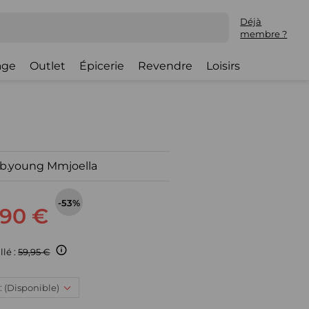
Déjà
membre ?
lage
Outlet
Épicerie
Revendre
Loisirs
b.young Mmjoella
-53%
,90 €
llé :
59,95 €
 : (Disponible)