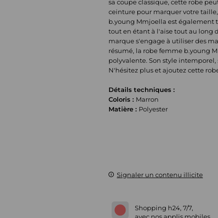
sa coupe classique, cette robe peut
ceinture pour marquer votre taill
b.young Mmjoella est également trè
tout en étant à l'aise tout au long
marque s'engage à utiliser des mat
résumé, la robe femme b.young Mmj
polyvalente. Son style intemporel,
N'hésitez plus et ajoutez cette robe
Détails techniques :
Coloris :
Marron
Matière :
Polyester
Signaler un contenu illicite
Shopping h24, 7/7,
avec nos applis mobiles