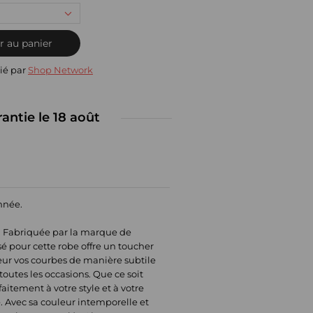
r au panier
ié par
Shop Network
rantie le 18 août
année.
. Fabriquée par la marque de
sé pour cette robe offre un toucher
leur vos courbes de manière subtile
outes les occasions. Que ce soit
aitement à votre style et à votre
. Avec sa couleur intemporelle et