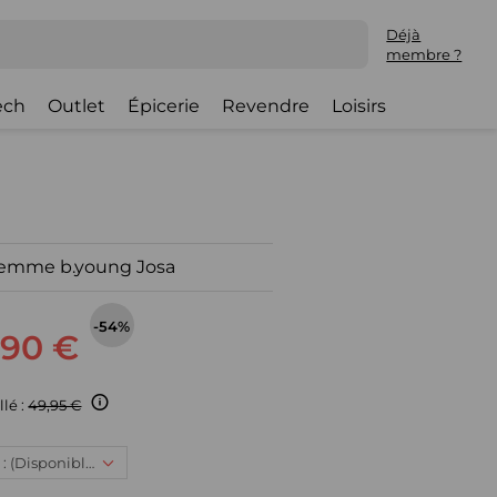
Déjà
membre ?
ech
Outlet
Épicerie
Revendre
Loisirs
femme b.young Josa
-54%
,90 €
llé :
49,95 €
40, 22,90 € : (Disponible)