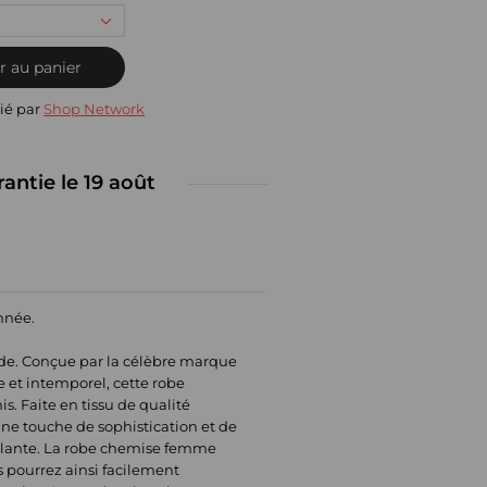
r au panier
ié par
Shop Network
rantie le 19 août
année.
de. Conçue par la célèbre marque
 et intemporel, cette robe
s. Faite en tissu de qualité
une touche de sophistication et de
moulante. La robe chemise femme
s pourrez ainsi facilement