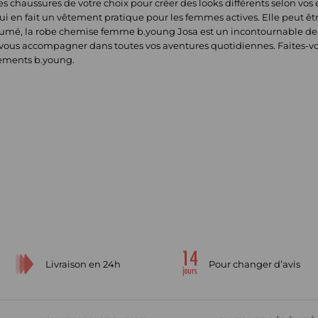
des chaussures de votre choix pour créer des looks différents selon vos
qui en fait un vêtement pratique pour les femmes actives. Elle peut ê
sumé, la robe chemise femme b.young Josa est un incontournable de v
r vous accompagner dans toutes vos aventures quotidiennes. Faites-vou
tements b.young.
Livraison en 24h
Pour changer d’avis