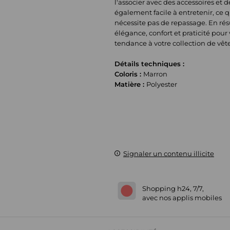
l'associer avec des accessoires et 
également facile à entretenir, ce 
nécessite pas de repassage. En ré
élégance, confort et praticité pou
tendance à votre collection de vê
Détails techniques :
Coloris :
Marron
Matière :
Polyester
Signaler un contenu illicite
Shopping h24, 7/7,
avec nos applis mobiles