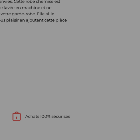
 envies. Cette robe chemise est
tre lavée en machine et ne
otre garde-robe. Elle allie
s plaisir en ajoutant cette pièce
Achats 100% sécurisés