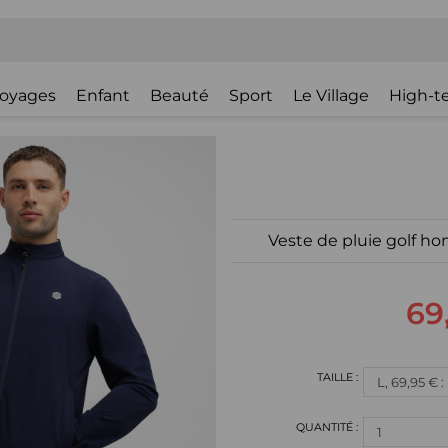
oyages
Enfant
Beauté
Sport
Le Village
High-t
Veste de pluie golf h
69
L, 69,95 € 
1