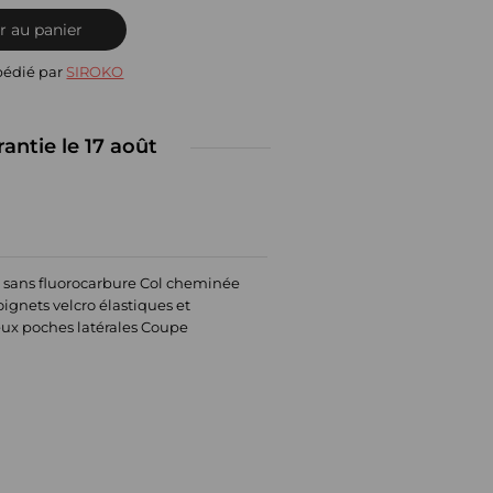
r au panier
pédié par
SIROKO
rantie le 17 août
o sans fluorocarbure Col cheminée
ignets velcro élastiques et
eux poches latérales Coupe