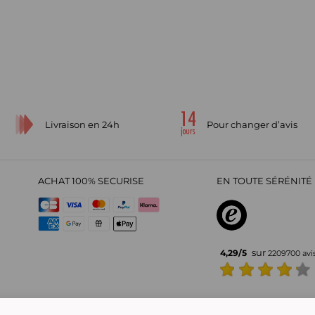
Livraison en 24h
Pour changer d’avis
ACHAT 100% SECURISE
EN TOUTE SÉRÉNITÉ 
sur
4,29
/
5
2209700
avi
CGV
Politique de confidentialité
Offre Partenaire
Rejoignez-nous
Nou