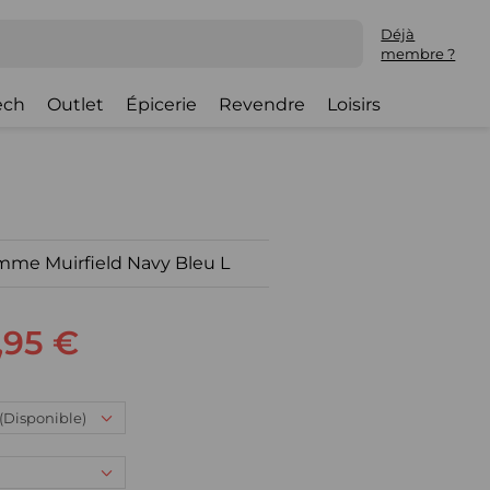
Déjà
membre ?
ech
Outlet
Épicerie
Revendre
Loisirs
omme Muirfield Navy Bleu L
,95 €
: (Disponible)