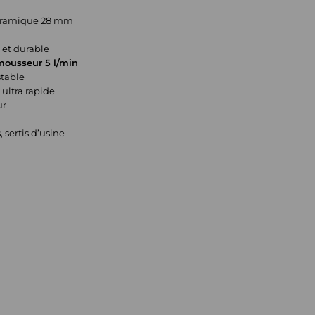
éramique 28 mm
et durable
mousseur 5 l/min
table
 ultra rapide
ur
"
 sertis d’usine