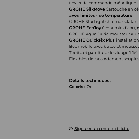
Levier de commande métallique
GROHE SilkMove
Cartouche en c
avec limiteur de température
GROHE StarLight chrome éclatant 
GROHE EcoJoy
économie d’eau,
GROHE AquaGuide mousseur ajus
GROHE QuickFix Plus
installation
Bec mobile avec butée et mousse
Tirette et garniture de vidage 1-1/4
Flexibles de raccordement souples,
Détails techniques :
Coloris :
Or
Signaler un contenu illicite