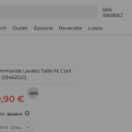
Déjà
membre ?
ech
Outlet
Épicerie
Revendre
Loisirs
mmande Lavabo Taille M, Cool
 (23462GL1)
-22%
,90 €
llé :
321,50 €
Neuf, 249,90 € : (Disponible)