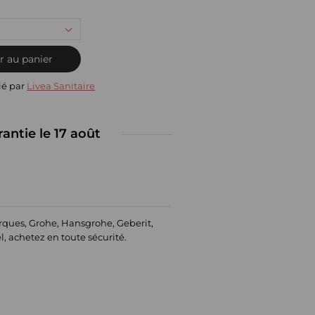
r au panier
ié par
Livea Sanitaire
rantie le 17 août
rques, Grohe, Hansgrohe, Geberit,
el, achetez en toute sécurité.