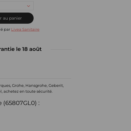
r au panier
ié par
Livea Sanitaire
rantie le 18 août
rques, Grohe, Hansgrohe, Geberit,
el, achetez en toute sécurité.
e (65807GL0) :