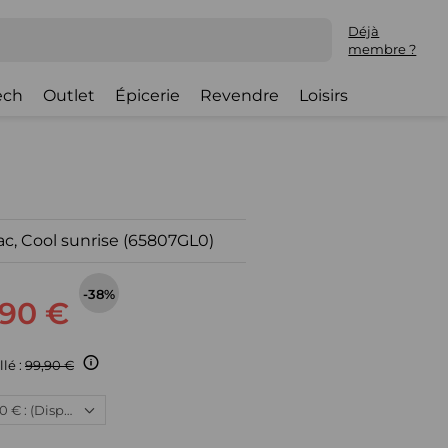
Déjà
membre ?
ech
Outlet
Épicerie
Revendre
Loisirs
ac, Cool sunrise (65807GL0)
-38%
,90 €
llé :
99,90 €
Neuf, 61,90 € : (Disponible)