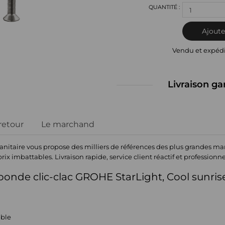
1
Ajoute
Vendu et expéd
Livraison ga
 retour
Le marchand
nitaire vous propose des milliers de références des plus grandes ma
prix imbattables. Livraison rapide, service client réactif et professionn
 bonde clic-clac GROHE StarLight,
Cool sunris
able