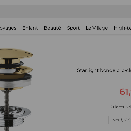
oyages
Enfant
Beauté
Sport
Le Village
High-t
StarLight bonde clic-cl
61
Prix consei