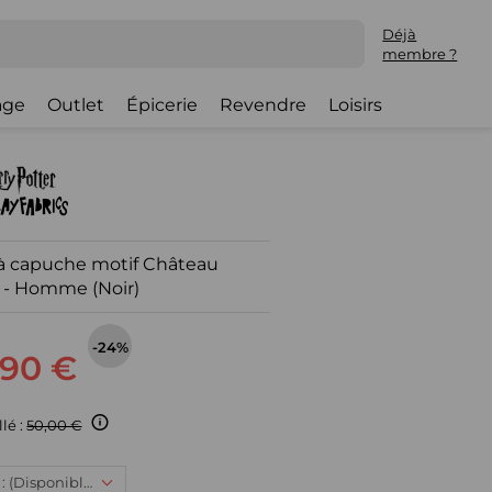
Déjà
membre ?
lage
Outlet
Épicerie
Revendre
Loisirs
 à capuche motif Château
- Homme (Noir)
-24%
,90 €
llé :
50,00 €
XL, 37,90 € : (Disponible)