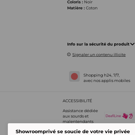
Coloris :
Noir
Matière :
Coton
Info sur la sécurité du produit
Signaler un contenu illicite
Shopping h24, 7/7,
avec nos applis mobiles
ACCESSIBILITÉ
Assistance dédiée
aux sourds et
malentendants
Showroomprivé se soucie de votre vie privée