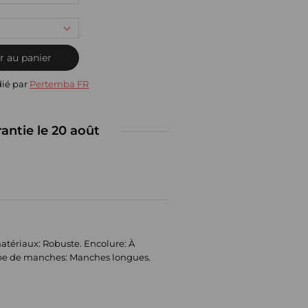
r au panier
dié par
Pertemba FR
rantie le 20 août
atériaux: Robuste. Encolure: À
Type de manches: Manches longues.