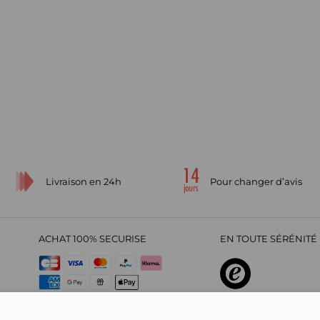
Livraison en 24h
Pour changer d’avis
ACHAT 100% SECURISE
EN TOUTE SÉRÉNITÉ 
sur
4,29
/
5
2209695
avi