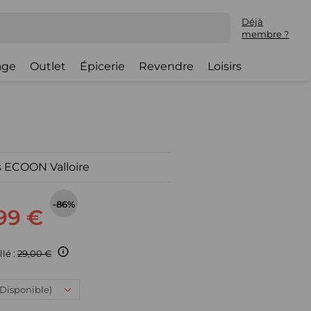
Déjà
membre ?
lage
Outlet
Épicerie
Revendre
Loisirs
 ECOON Valloire
-86%
99 €
llé :
29,00 €
 (Disponible)