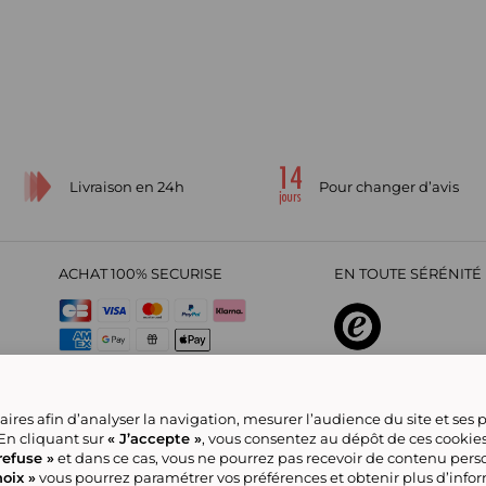
Livraison en 24h
Pour changer d’avis
ACHAT 100% SECURISE
EN TOUTE SÉRÉNITÉ 
sur
4,29
/
5
2209695
avi
ires afin d’analyser la navigation, mesurer l’audience du site et ses
 En cliquant sur
« J’accepte »
, vous consentez au dépôt de ces cookie
refuse »
et dans ce cas, vous ne pourrez pas recevoir de contenu pers
oix »
vous pourrez paramétrer vos préférences et obtenir plus d’info
CGV
Politique de confidentialité
Offre Partenaire
Rejoignez-nous
Nou