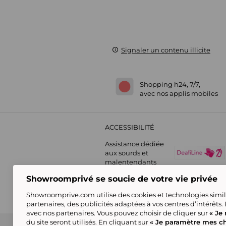
Signaler un contenu illicite
Shopping h24, 7/7,
avec nos applis mobiles
ACCESSIBILITÉ
Assistance dédiée
aux sourds et
malentendants
Showroomprivé se soucie de votre vie privée
Showroomprive.com utilise des cookies et technologies simila
partenaires, des publicités adaptées à vos centres d’intérêts.
avec nos partenaires. Vous pouvez choisir de cliquer sur
« Je 
du site seront utilisés. En cliquant sur
« Je paramètre mes ch
Guide d'achat
Showroomprive group