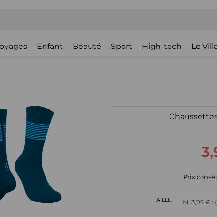
oyages
Enfant
Beauté
Sport
High-tech
Le Vil
Chaussettes
3,
Prix consei
M, 3,99 € :