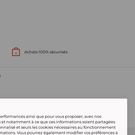
Achats 100% sécurisés
!
s
 performances ainsi que pour vous proposer, avec nos
s et notamment à ce que ces informations soient partagées
onnalisé et seuls les cookies nécessaires au fonctionnement
rmations. Vous pourrez également modifier vos préférences à
s contacter
Gérer mes cookies