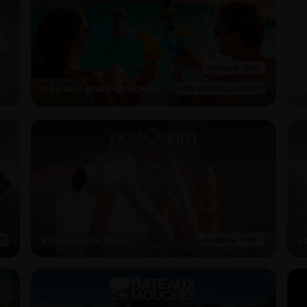
DÈS 60€ PAR PERSONNE
E
EXPEDITION 72H
E