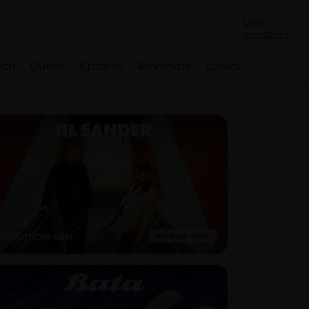
Déjà
membre ?
ech
Outlet
Épicerie
Revendre
Loisirs
XPÉDITION 48H