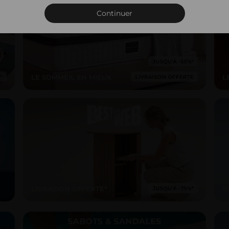
Connexion
Continuer
LE SOMMEIL EN MIEUX
L
LIVRAISON OFFERTE*
R