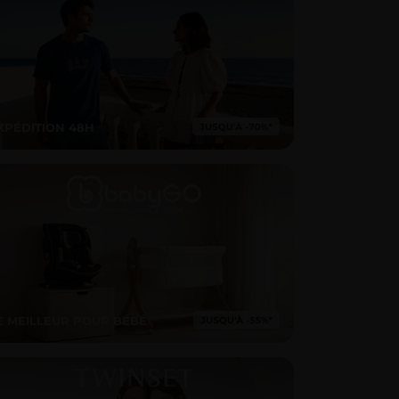
XPÉDITION 48H
E MEILLEUR POUR BÉBÉ