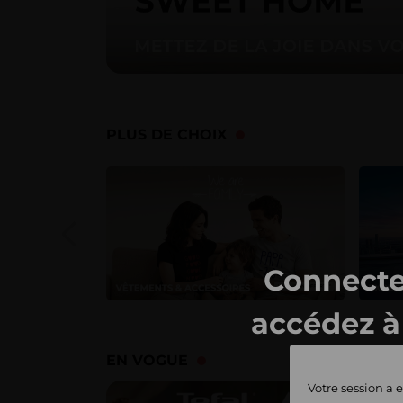
PLUS DE CHOIX
Connecte
accédez à 
ventes 
EN VOGUE
Votre session a e