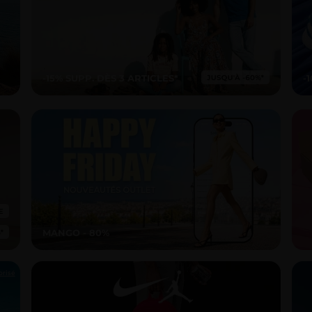
-15% SUPP. DÈS 3 ARTICLES*
-
MANGO - 80%
orisé