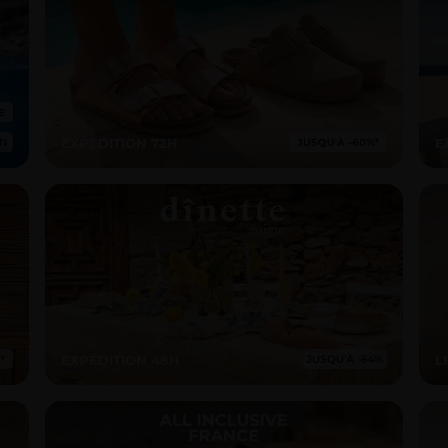
EXPEDITION 72H
E
EXPÉDITION 48H
L