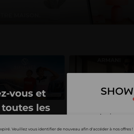
z-vous et
toutes les
Inscrivez-vous 
privées
et commencez 
xpiré. Veuillez vous identifier de nouveau afin d'accéder à nos offres !