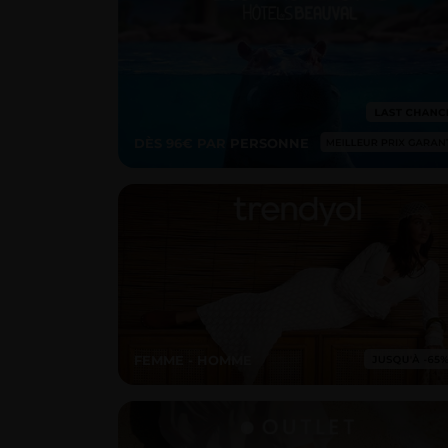
DÈS 96€ PAR PERSONNE
FEMME - HOMME