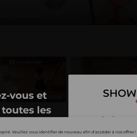
z-vous et
toutes les
Inscrivez-vous 
privées
et commencez 
xpiré. Veuillez vous identifier de nouveau afin d'accéder à nos offres !