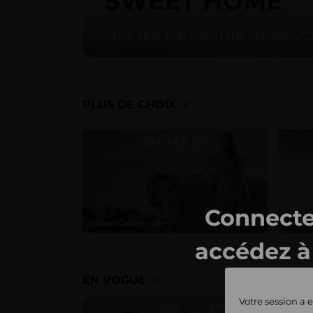
PLUS DE CHOIX
Connecte
accédez à 
ventes 
EN VOGUE
Votre session a e