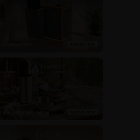
XPÉDITION 72H
E MEILLEUR DE L'INOX