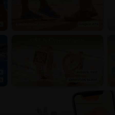
EXPÉDITION 72H
E
BIJOUX INTEMPORELS
E