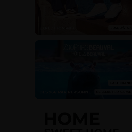
EXPEDITION 48H
DÈS 96€ PAR PERSONNE