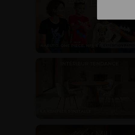
NARUTO, ONE PIECE, NFL & PLUS
LA RENTRÉE S’INSTALLE