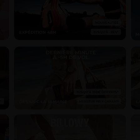
EXPÉDITION 48H
DÈS 419€ LA SEMAINE
L