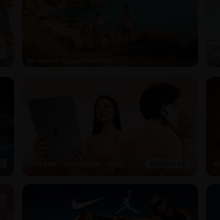
P
IPHONE - MACBOOK - IPAD
F