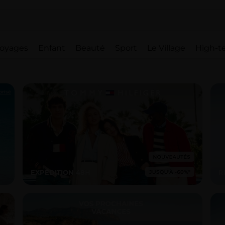
oyages
Enfant
Beauté
Sport
Le Village
High-t
orisé
EXPÉDITION 48H
R