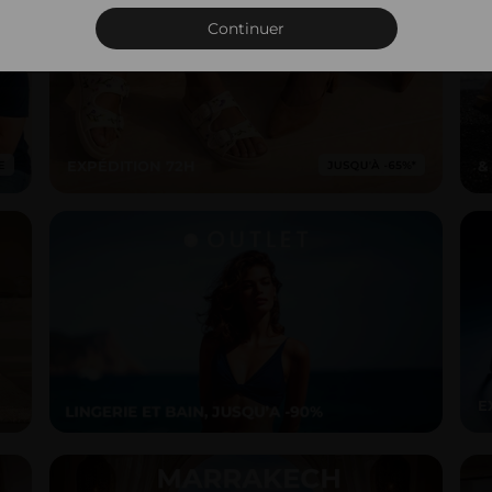
Connexion
Continuer
EXPÉDITION 72H
&
E