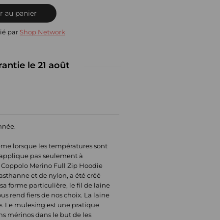
r au panier
ié par
Shop Network
rantie le 21 août
année.
ême lorsque les températures sont
 s'applique pas seulement à
e Coppolo Merino Full Zip Hoodie
asthanne et de nylon, a été créé
a forme particulière, le fil de laine
s rend fiers de nos choix. La laine
ie. Le mulesing est une pratique
ns mérinos dans le but de les