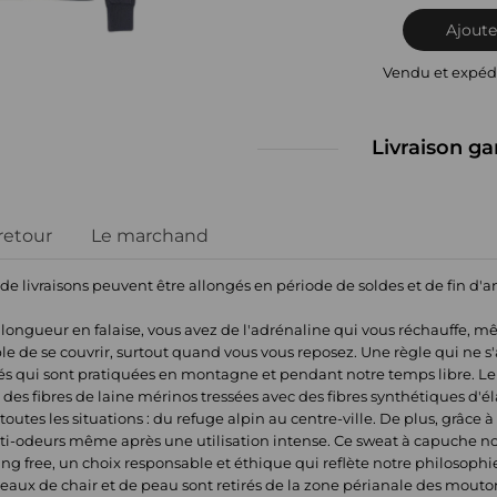
Ajoute
Vendu et expéd
Livraison ga
 retour
Le marchand
 de livraisons peuvent être allongés en période de soldes et de fin d'
longueur en falaise, vous avez de l'adrénaline qui vous réchauffe, m
rable de se couvrir, surtout quand vous vous reposez. Une règle qui ne
vités qui sont pratiquées en montagne et pendant notre temps libre. L
des fibres de laine mérinos tressées avec des fibres synthétiques d'él
outes les situations : du refuge alpin au centre-ville. De plus, grâce à s
ti-odeurs même après une utilisation intense. Ce sweat à capuche nou
esing free, un choix responsable et éthique qui reflète notre philosoph
eaux de chair et de peau sont retirés de la zone périanale des mouto