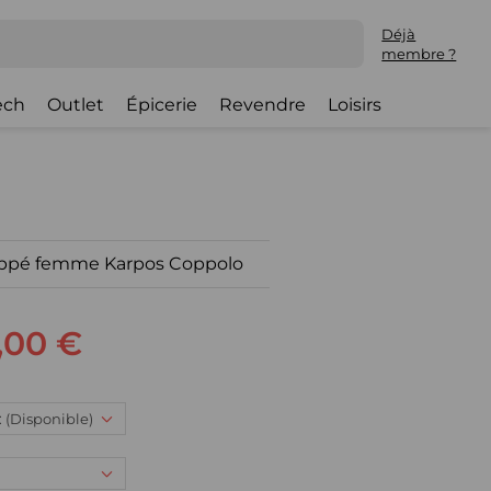
Déjà
membre ?
ech
Outlet
Épicerie
Revendre
Loisirs
zippé femme Karpos Coppolo
,00 €
 : (Disponible)