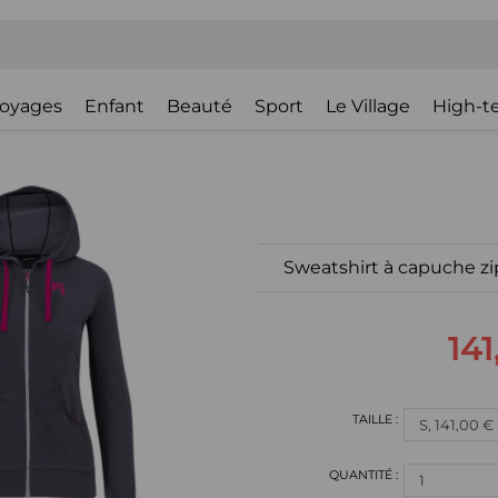
oyages
Enfant
Beauté
Sport
Le Village
High-t
Sweatshirt à capuche 
141
S, 141,00 €
1