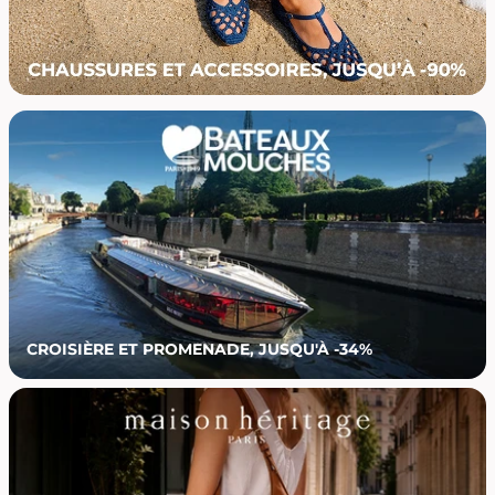
CROISIÈRE ET PROMENADE, JUSQU'À -34%