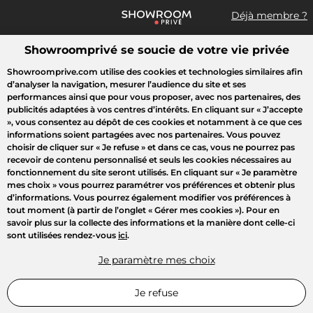
Déjà membre ?
Showroomprivé se soucie de votre vie privée
Que recherchez-vous ?
Showroomprive.com utilise des cookies et technologies similaires afin
d’analyser la navigation, mesurer l’audience du site et ses
Accueil
Les jours de la Maison
Mode
Voyages
Enfant
B
performances ainsi que pour vous proposer, avec nos partenaires, des
publicités adaptées à vos centres d’intérêts. En cliquant sur
« J’accepte
»
, vous consentez au dépôt de ces cookies et notamment à ce que ces
NOS COUPS DE COEUR
informations soient partagées avec nos partenaires. Vous pouvez
choisir de cliquer sur
« Je refuse »
et dans ce cas, vous ne pourrez pas
Sponsorisé
recevoir de contenu personnalisé et seuls les cookies nécessaires au
fonctionnement du site seront utilisés. En cliquant sur
« Je paramètre
mes choix »
vous pourrez paramétrer vos préférences et obtenir plus
d’informations. Vous pourrez également modifier vos préférences à
tout moment (à partir de l’onglet « Gérer mes cookies »). Pour en
savoir plus sur la collecte des informations et la manière dont celle-ci
sont utilisées rendez-vous
ici
.
Je paramètre mes choix
Je refuse