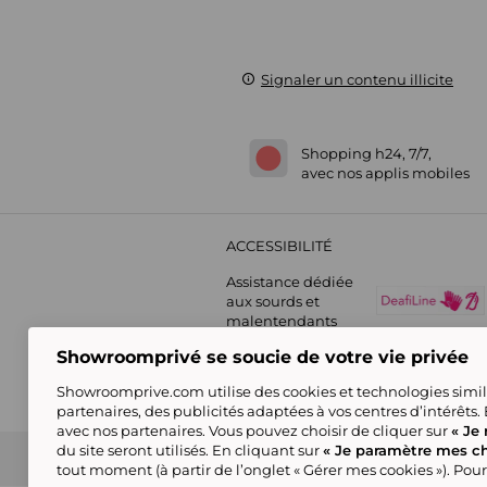
Signaler un contenu illicite
Shopping h24, 7/7,
avec nos applis mobiles
ACCESSIBILITÉ
Assistance dédiée
aux sourds et
malentendants
Showroomprivé se soucie de votre vie privée
Showroomprive.com utilise des cookies et technologies simila
partenaires, des publicités adaptées à vos centres d’intérêts.
avec nos partenaires. Vous pouvez choisir de cliquer sur
« Je 
du site seront utilisés. En cliquant sur
« Je paramètre mes ch
Guide d'achat
Showroomprive group
Nos engagements
Conditions générales de l
tout moment (à partir de l’onglet « Gérer mes cookies »). Pour