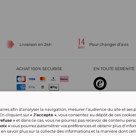
Livraison en 24h
Pour changer d’avis
ACHAT 100% SECURISE
EN TOUTE SÉRÉNITÉ 
sur
4,29
/
5
2209695
avi
ires afin d’analyser la navigation, mesurer l’audience du site et ses
 En cliquant sur
« J’accepte »
, vous consentez au dépôt de ces cookie
refuse »
et dans ce cas, vous ne pourrez pas recevoir de contenu pers
oix »
vous pourrez paramétrer vos préférences et obtenir plus d’info
CGV
Politique de confidentialité
Offre Partenaire
Rejoignez-nous
Nou
a Marketplace
Référencement & Critères de Classement
Accessibilité : Non
 en savoir plus sur la collecte des informations et la manière dont cel