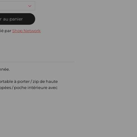
r au panier
ié par
Shop Network
année.
ortable à porter / zip de haute
ippées / poche intérieure avec