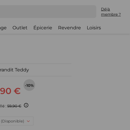
Déjà
membre ?
lage
Outlet
Épicerie
Revendre
Loisirs
Brandit Teddy
-10%
,90 €
llé :
59,90 €
: (Disponible)