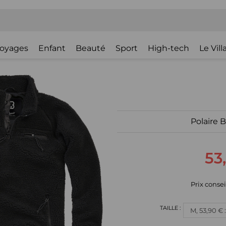
oyages
Enfant
Beauté
Sport
High-tech
Le Vil
Polaire 
53
Prix consei
M, 53,90 € 