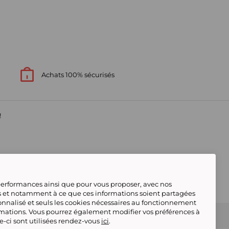
Achats 100% sécurisés
!
s
 performances ainsi que pour vous proposer, avec nos
s et notamment à ce que ces informations soient partagées
onnalisé et seuls les cookies nécessaires au fonctionnement
rmations. Vous pourrez également modifier vos préférences à
s contacter
Gérer mes cookies
 conforme
Tous nos produits
Deafiline
le-ci sont utilisées rendez-vous
ici
.