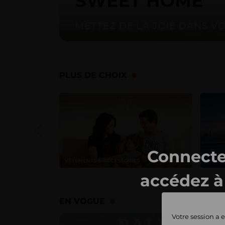
PLUS DE CHOIX
Connecte
accédez à 
ventes 
EN VOGUE
Votre session a e