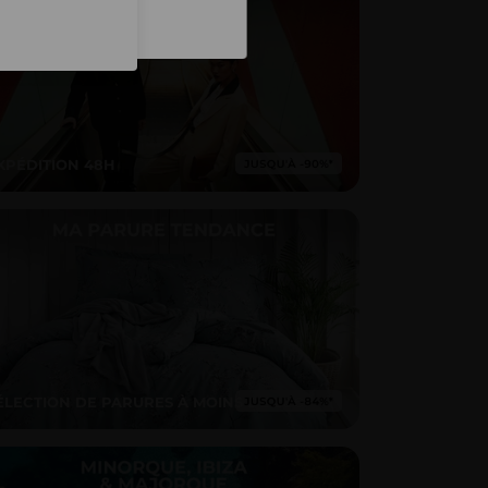
Inscription
XPÉDITION 48H
ÉLECTION DE PARURES À MOINS DE 20€