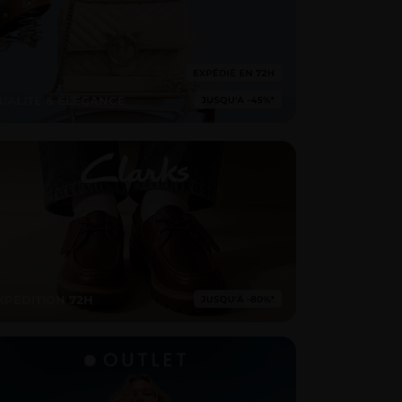
UALITÉ & ÉLÉGANCE
XPÉDITION 72H