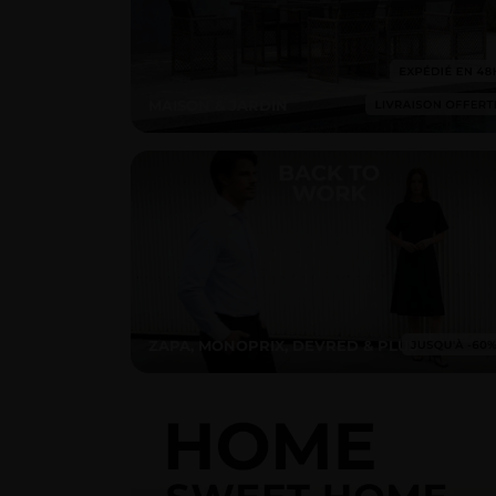
MAISON & JARDIN
ZAPA, MONOPRIX, DEVRED & PLUS