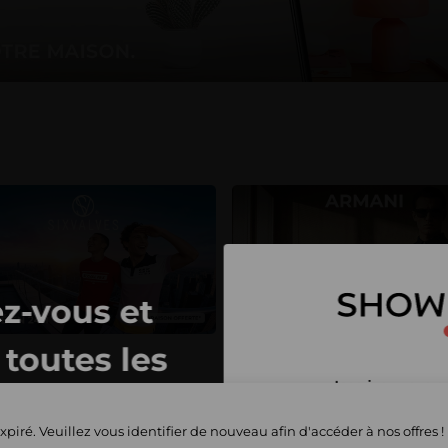
z-vous et
toutes les
Inscrivez-vous 
privées
et commencez 
xpiré. Veuillez vous identifier de nouveau afin d'accéder à nos offres !