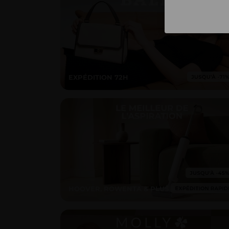
EXPÉDITION 72H
HOOVER, ROWENTA & PLUS