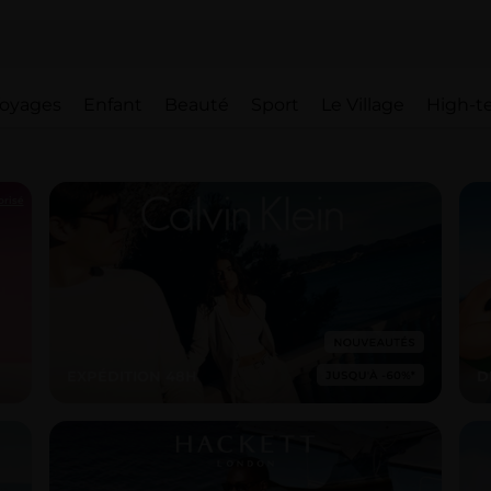
oyages
Enfant
Beauté
Sport
Le Village
High-t
orisé
EXPÉDITION 48H
D