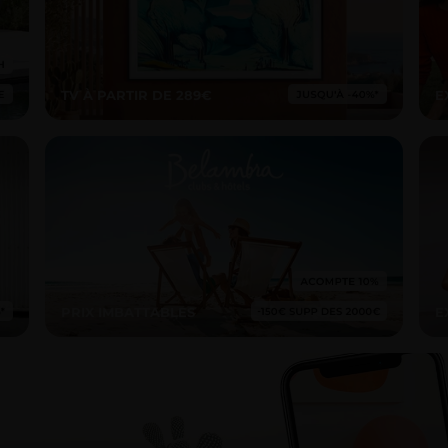
TV À PARTIR DE 289€
E
PRIX IMBATTABLES
E