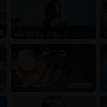
D
CUISINE, LOISIRS & CO
D