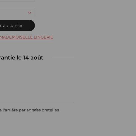
r au panier
MADEMOISELLE LINGERIE
rantie le 14 août
'arrière par agrafes bretelles