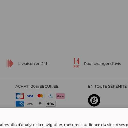
Livraison en 24h
Pour changer d’avis
ACHAT 100% SECURISE
EN TOUTE SÉRÉNITÉ 
sur
4,29
/
5
2209695
avi
ires afin d’analyser la navigation, mesurer l’audience du site et ses