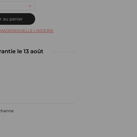
r au panier
MADEMOISELLE LINGERIE
rantie le 13 août
sthanne