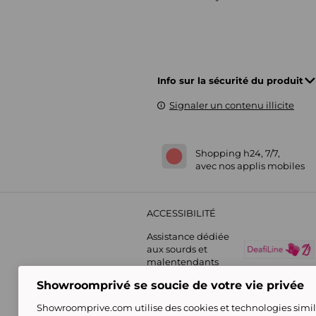
Info sur la sécurité du produit
Signaler un contenu illicite
Shopping h24, 7/7,
avec nos applis mobiles
ACCESSIBILITÉ
Assistance dédiée
aux sourds et
malentendants
Showroomprivé se soucie de votre vie privée
Showroomprive.com utilise des cookies et technologies simila