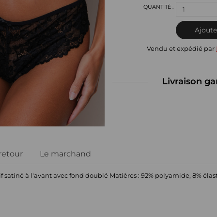
1
Ajoute
Vendu et expédié par
Livraison ga
 retour
Le marchand
f satiné à l'avant avec fond doublé Matières : 92% polyamide, 8% éla