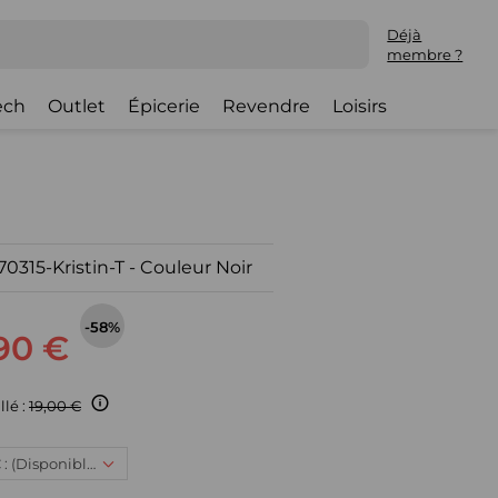
Déjà
membre ?
ech
Outlet
Épicerie
Revendre
Loisirs
70315-Kristin-T - Couleur Noir
-58%
90 €
llé :
19,00 €
XXL, 7,90 € : (Disponible)