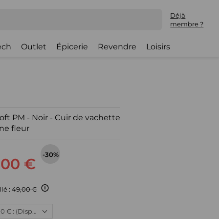
Déjà
membre ?
ech
Outlet
Épicerie
Revendre
Loisirs
oft PM - Noir - Cuir de vachette
ne fleur
-30%
,00 €
llé :
49,00 €
Neuf, 34,00 € : (Disponible)