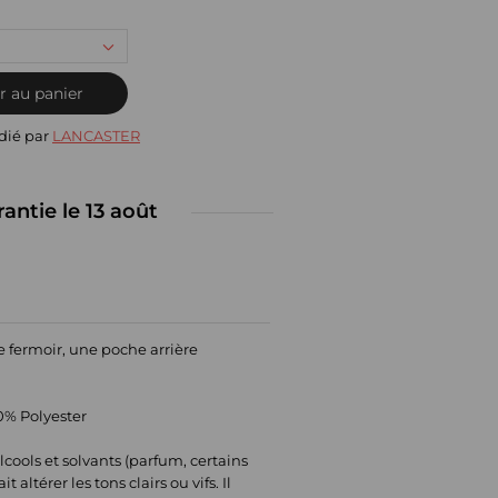
r au panier
dié par
LANCASTER
rantie le 13 août
e fermoir, une poche arrière
00% Polyester
alcools et solvants (parfum, certains
 altérer les tons clairs ou vifs. Il