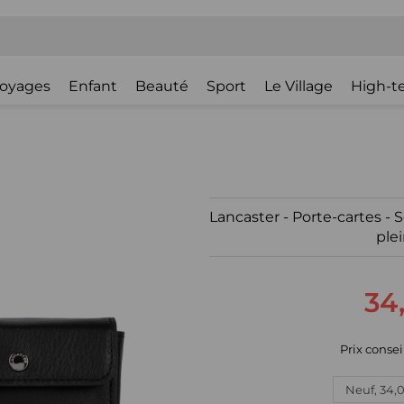
oyages
Enfant
Beauté
Sport
Le Village
High-t
Lancaster - Porte-cartes - S
plei
34
Prix consei