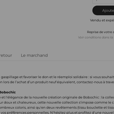
Ajoute
Vendu et expé
Reprise de votre 
Voir conditions dans la 
 retour
Le marchand
aspillage et favoriser le don et le réemploi solidaire : si vous souha
on lors de l’achat d’un produit neuf équivalent, contactez-nous à trave
 Bobochic
et l'élégance de la nouvelle création originale de Bobochic : la colle
eur doux et chaleureux, cette nouvelle collection s'impose comme le c
ombreux coloris, ainsi qu'en deux revêtements (tissu bouclette et tiss
r à vos préférences personnelles. N'hésitez plus et profitez d'une nouve