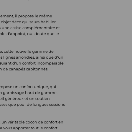
llement, il propose le même
 objet déco qui saura habiller
ra une assise complémentaire et
ble d'appoint, nul doute que le
ne, cette nouvelle gamme de
 lignes arrondies, ainsi que d'un
ssurant d'un confort incomparable.
on de canapés capitonnés.
propose un confort unique, qui
'un garnissage haut de gamme :
il généreux et un soutien
pauses que pour de longues sessions
 un véritable cocon de confort en
 vous apporter tout le confort