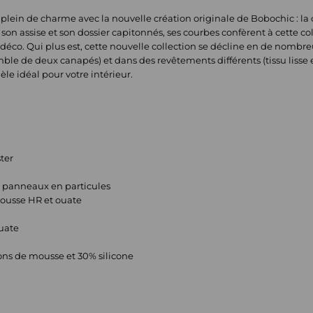
 plein de charme avec la nouvelle création originale de Bobochic : la
n assise et son dossier capitonnés, ses courbes confèrent à cette c
e déco. Qui plus est, cette nouvelle collection se décline en de nombre
e de deux canapés) et dans des revêtements différents (tissu lisse e
le idéal pour votre intérieur.
ter
et panneaux en particules
mousse HR et ouate
ouate
ons de mousse et 30% silicone