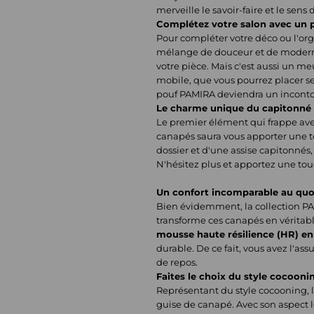
merveille le savoir-faire et le sens
Complétez votre salon avec un p
Pour compléter votre déco ou l'org
mélange de douceur et de modernité
votre pièce. Mais c'est aussi un m
mobile, que vous pourrez placer 
pouf PAMIRA deviendra un incontou
Le charme unique du capitonné
Le premier élément qui frappe ave
canapés saura vous apporter une t
dossier et d'une assise capitonnés
N'hésitez plus et apportez une to
Un confort incomparable au quo
Bien évidemment, la collection PAM
transforme ces canapés en véritabl
mousse haute résilience (HR) e
durable. De ce fait, vous avez l'as
de repos.
Faites le choix du style cocooni
Représentant du style cocooning, l
guise de canapé. Avec son aspect l