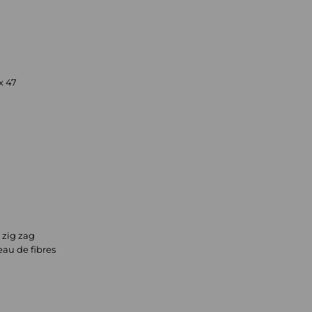
x 47
 zig zag
eau de fibres