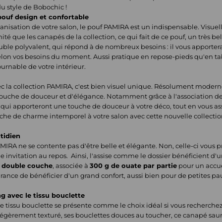
 du style de Bobochic !
ouf design et confortable
anisation de votre salon, le pouf PAMIRA est un indispensable. Visue
 que les canapés de la collection, ce qui fait de ce pouf, un très bel
euble polyvalent, qui répond à de nombreux besoins : il vous apporte
selon vos besoins du moment. Aussi
pratique en repose-pieds qu'en ta
rnable de votre intérieur.
c la collection PAMIRA, c'est bien visuel unique. Résolument moder
ouche de douceur et d'élégance. Notamment grâce à l'association des
, qui apporteront une touche de douceur à votre déco, tout en vous a
uche de charme intemporel à votre salon avec cette nouvelle collecti
tidien
IRA ne se contente pas d'être belle et élégante. Non, celle-ci vous 
e invitation au repos.
Ainsi, l'assise comme le dossier bénéficient d
n double couche
, associée à
300 g de ouate par partie
pour un accue
surance de bénéficier d'un grand confort, aussi bien pour de petites 
ng avec le tissu bouclette
e tissu bouclette se présente comme le choix idéal si vous recherchez
égèrement texturé, ses bouclettes douces au toucher, ce canapé saura