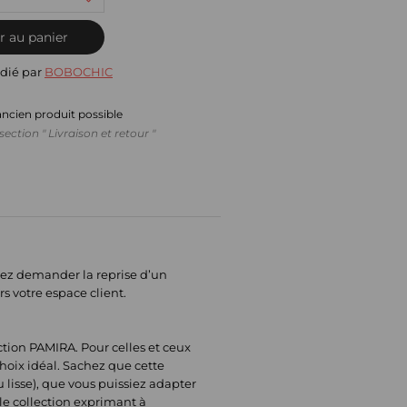
r au panier
dié par
BOBOCHIC
ancien produit possible
section " Livraison et retour "
itez demander la reprise d’un
rs votre espace client.
ction PAMIRA. Pour celles et ceux
hoix idéal. Sachez que cette
u lisse), que vous puissiez adapter
lle collection exprimant à