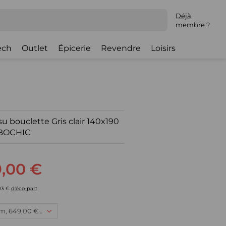
Déjà
membre ?
ech
Outlet
Épicerie
Revendre
Loisirs
u bouclette Gris clair 140x190
BOCHIC
,00 €
03 €
d'éco-part
140 x 190 cm, 649,00 € : (Disponible)