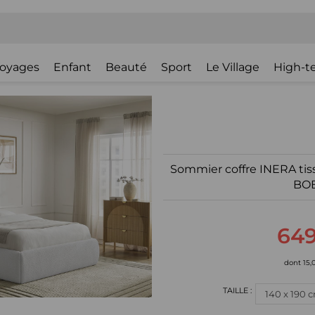
oyages
Enfant
Beauté
Sport
Le Village
High-t
Sommier coffre INERA tiss
BO
649
dont 15,