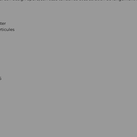
ter
rticules
5