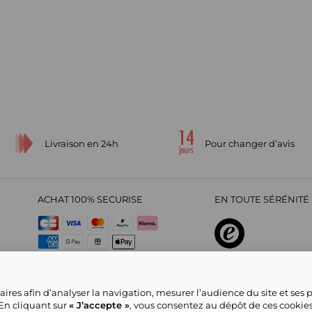
Livraison en 24h
Pour changer d’avis
ACHAT 100% SECURISE
EN TOUTE SÉRÉNITÉ 
sur
4,29
/
5
2209700
avi
ires afin d’analyser la navigation, mesurer l’audience du site et ses
 En cliquant sur
« J’accepte »
, vous consentez au dépôt de ces cookie