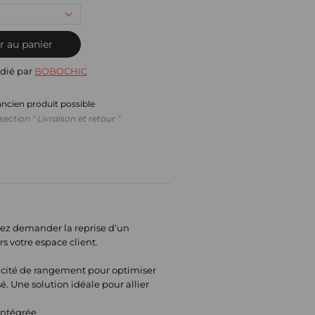
r au panier
dié par
BOBOCHIC
ancien produit possible
section " Livraison et retour "
itez demander la reprise d’un
rs votre espace client.
apacité de rangement pour optimiser
é. Une solution idéale pour allier
intégrée.