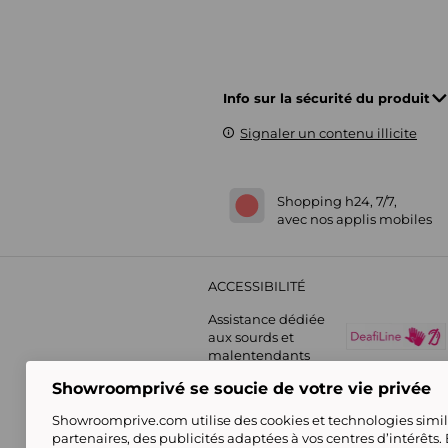
Info sur la sécurité du produit
Signaler un contenu illicite
Shopping h24, 7/7,
avec nos applis mobiles
ACCESSIBILITÉ
Assistance dédiée
aux sourds et
malentendants
Showroomprivé se soucie de votre vie privée
Showroomprive.com utilise des cookies et technologies simila
partenaires, des publicités adaptées à vos centres d’intérêts.