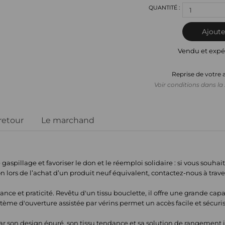
1
Ajoute
Vendu et expé
Reprise de votre 
Voir conditions dans la 
 retour
Le marchand
aspillage et favoriser le don et le réemploi solidaire : si vous souha
on lors de l’achat d’un produit neuf équivalent, contactez-nous à trave
ance et praticité. Revêtu d'un tissu bouclette, il offre une grande c
ème d'ouverture assistée par vérins permet un accès facile et sécuris
.
ar son design épuré, son tissu tendance et sa solution de rangement 