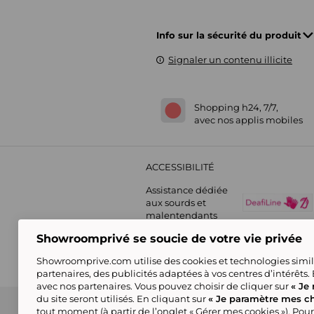
Info sur la sécurité du produit
Signaler un contenu illicite
Shopping h24, 7/7,
avec nos applis mobiles
ACCESSIBILITÉ
Assistance dédiée
aux sourds et
malentendants
Showroomprivé se soucie de votre vie privée
Showroomprive.com utilise des cookies et technologies simila
partenaires, des publicités adaptées à vos centres d’intérêts.
avec nos partenaires. Vous pouvez choisir de cliquer sur
« Je 
du site seront utilisés. En cliquant sur
« Je paramètre mes ch
Guide d'achat
Showroomprive group
Nos engagements
Conditions générales de l
tout moment (à partir de l’onglet « Gérer mes cookies »). Pour