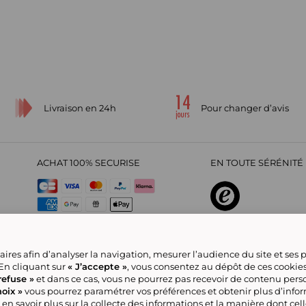
Livraison en 24h
Pour changer d’avis
ACHAT 100% SECURISE
EN TOUTE SÉRÉNITÉ 
sur
4,29
/
5
2209695
avi
ires afin d’analyser la navigation, mesurer l’audience du site et ses
 En cliquant sur
« J’accepte »
, vous consentez au dépôt de ces cookie
refuse »
et dans ce cas, vous ne pourrez pas recevoir de contenu pers
oix »
vous pourrez paramétrer vos préférences et obtenir plus d’info
CGV
Politique de confidentialité
Offre Partenaire
Rejoignez-nous
Nou
a Marketplace
Référencement & Critères de Classement
Accessibilité : Non
 en savoir plus sur la collecte des informations et la manière dont cel