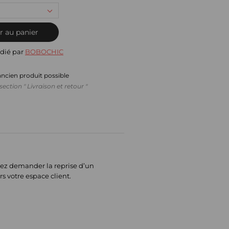
r au panier
dié par
BOBOCHIC
ancien produit possible
section " Livraison et retour "
itez demander la reprise d’un
rs votre espace client.