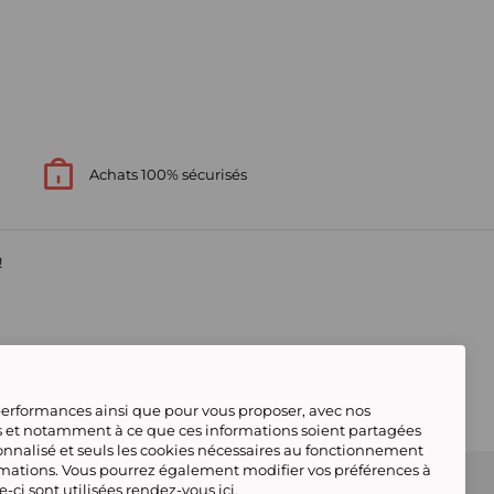
Achats 100% sécurisés
!
s
 performances ainsi que pour vous proposer, avec nos
s et notamment à ce que ces informations soient partagées
onnalisé et seuls les cookies nécessaires au fonctionnement
rmations. Vous pourrez également modifier vos préférences à
s contacter
Gérer mes cookies
 conforme
Tous nos produits
Deafiline
le-ci sont utilisées rendez-vous
ici
.