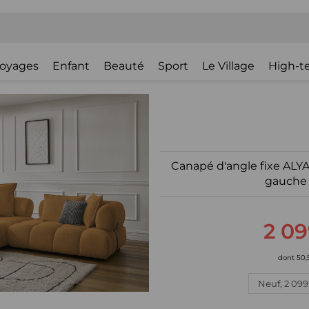
oyages
Enfant
Beauté
Sport
Le Village
High-t
Canapé d'angle fixe ALYA
gauche
2 09
dont 50