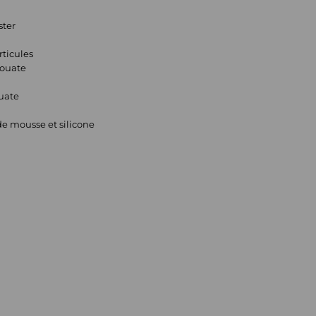
ster
rticules
 ouate
ouate
de mousse et silicone