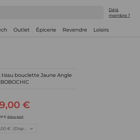
Déjà
membre ?
ech
Outlet
Épicerie
Revendre
Loisirs
 tissu bouclette Jaune Angle
 BOBOCHIC
9,00 €
,58 €
d'éco-part
Neuf, 2 099,00 € : (Disponible)