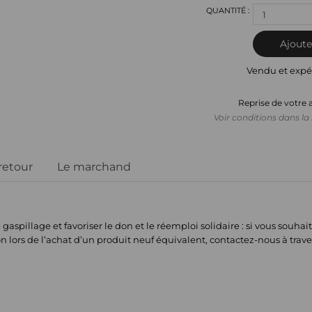
1
Ajoute
Vendu et expé
Reprise de votre 
Voir conditions dans la 
 retour
Le marchand
aspillage et favoriser le don et le réemploi solidaire : si vous souha
on lors de l’achat d’un produit neuf équivalent, contactez-nous à trave