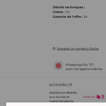
Détails techniques :
Coloris :
Or
Garantie de l'offre :
24
Signaler un contenu illicite
Shopping h24, 7/7,
avec nos applis mobiles
ACCESSIBILITÉ
Assistance dédiée
aux sourds et
malentendants