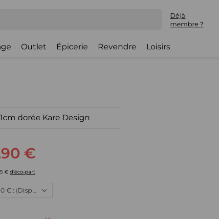
Déjà
membre ?
lage
Outlet
Épicerie
Revendre
Loisirs
21cm dorée Kare Design
,90 €
25 €
d'éco-part
Neuf, 69,90 € : (Disponible)