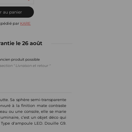
r au panier
xpédié par
KARE
rantie le 26 août
ancien produit possible
section " Livraison et retour "
utte. Sa sphère semi-transparente
rvuré à la finition mate contraste
reau ou une console, elle se marie
luminaire, c’est un objet déco qui
V, Type d'ampoule LED. Douille G9.