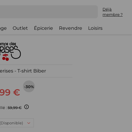
Déjà
membre ?
lage
Outlet
Épicerie
Revendre
Loisirs
ises - T-shirt Biber
-30%
,99 €
llé :
59,99 €
: (Disponible)