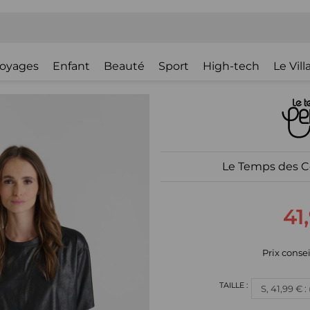
oyages
Enfant
Beauté
Sport
High-tech
Le Vil
Le Temps des Cer
41
Prix consei
S, 41,99 € 