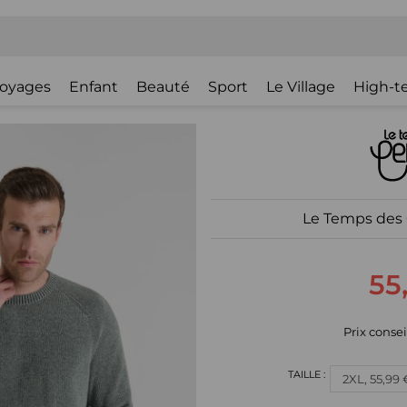
oyages
Enfant
Beauté
Sport
Le Village
High-t
Le Temps des C
55
Prix consei