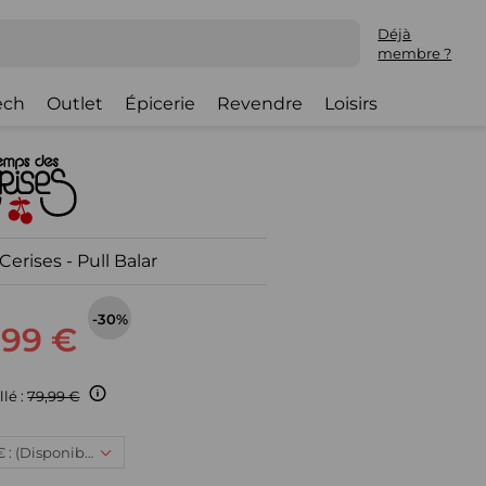
Déjà
membre ?
ech
Outlet
Épicerie
Revendre
Loisirs
erises - Pull Balar
-30%
,99 €
llé :
79,99 €
2XL, 55,99 € : (Disponible)