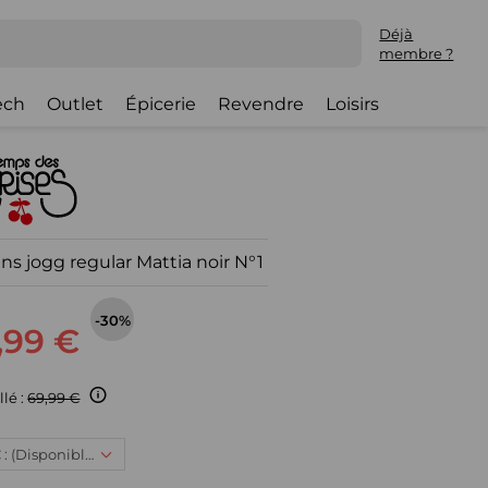
Déjà
membre ?
ech
Outlet
Épicerie
Revendre
Loisirs
ns jogg regular Mattia noir N°1
-30%
,99 €
llé :
69,99 €
XS, 48,99 € : (Disponible)