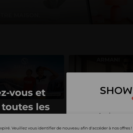
z-vous et
toutes les
Inscrivez-vous 
privées
et commencez 
xpiré. Veuillez vous identifier de nouveau afin d'accéder à nos offres !