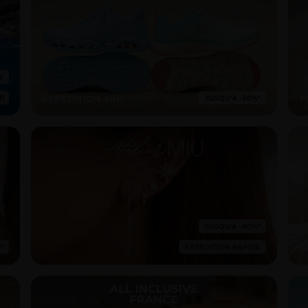
EXPÉDITION 48H
T
E