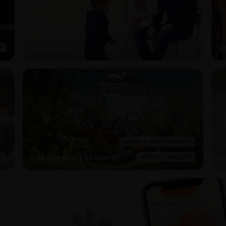
LIVRAISON 72H
E
DÈS 69€ PAR PERSONNE
B