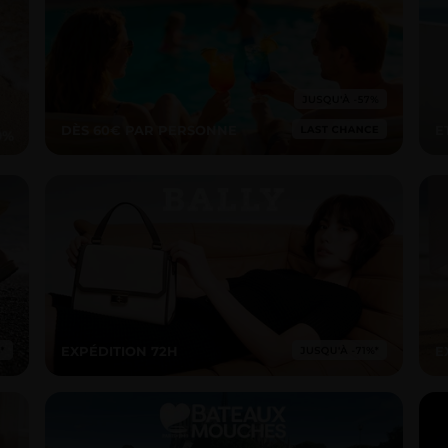
DÈS 60€ PAR PERSONNE
E
EXPÉDITION 72H
E