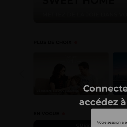
PLUS DE CHOIX
Connecte
accédez à 
ventes 
EN VOGUE
Votre session a e