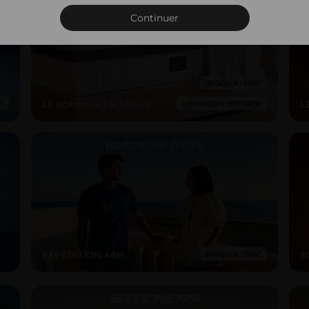
Connexion
Continuer
LE SOMMEIL EN MIEUX
L
EXPÉDITION 48H
S