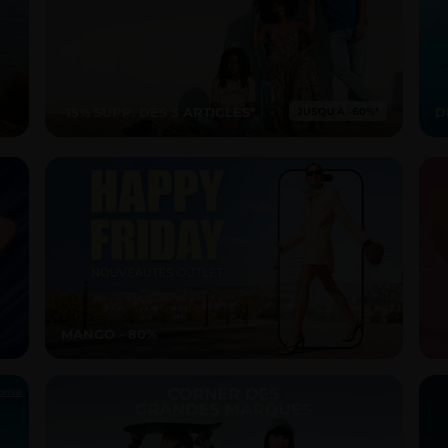
-15% SUPP. DÈS 3 ARTICLES*
D
MANGO - 80%
orisé