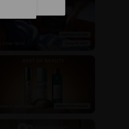
Inscription
E COIN TECH
OINS & PARFUMS