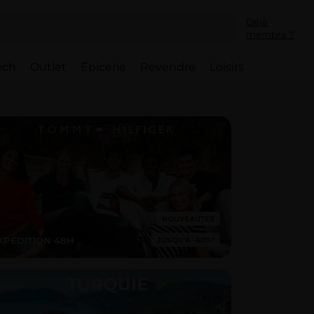
Déjà
membre ?
ech
Outlet
Épicerie
Revendre
Loisirs
XPÉDITION 48H