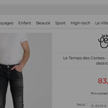
oyages
Enfant
Beauté
Sport
High-tech
Le Vil
Le Temps des Cerises -
destro
83
Prix consei
31, 83,99 €