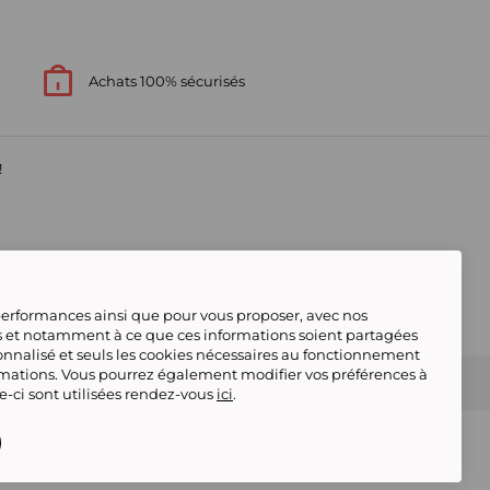
Achats 100% sécurisés
!
 performances ainsi que pour vous proposer, avec nos
s et notamment à ce que ces informations soient partagées
onnalisé et seuls les cookies nécessaires au fonctionnement
rmations. Vous pourrez également modifier vos préférences à
s contacter
Gérer mes cookies
 conforme
Tous nos produits
Deafiline
le-ci sont utilisées rendez-vous
ici
.
Showroomprive adhère au Code
déontologique de la FEVAD