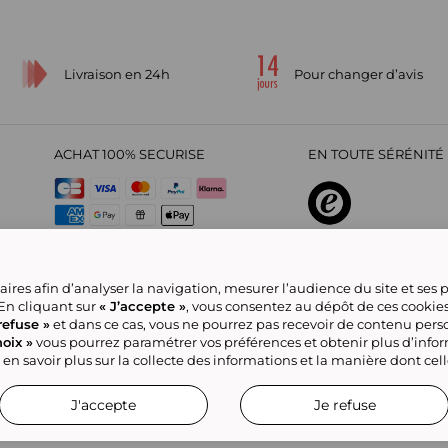
Livraison en 24h
Pour changer d’avis
ACHAT 100% SECURISE
EN TOUTE SÉRÉNITÉ 
sur
4,29
/
5
2209712
avis
ires afin d’analyser la navigation, mesurer l’audience du site et ses
 En cliquant sur
« J’accepte »
, vous consentez au dépôt de ces cookie
refuse »
et dans ce cas, vous ne pourrez pas recevoir de contenu pers
oix »
vous pourrez paramétrer vos préférences et obtenir plus d’info
CGV
Politique de confidentialité
Offre Partenaire
Rejoignez-nous
Nou
a Marketplace
Référencement & Critères de Classement
Accessibilité : Non
 en savoir plus sur la collecte des informations et la manière dont cel
J'accepte
Je refuse