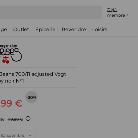
Déjà
membre ?
lage
Outlet
Épicerie
Revendre
Loisirs
 Jeans 700/11 adjusted Vogt
y noir N°1
-30%
,99 €
llé :
119,99 €
 : (Disponible)