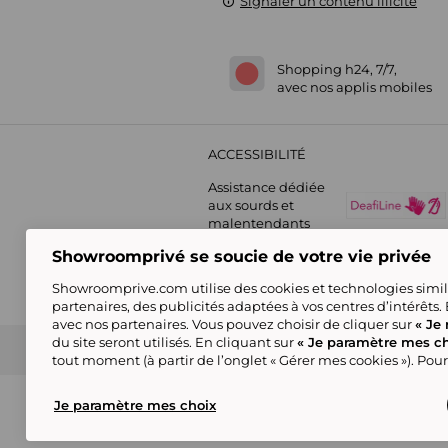
Signaler un contenu illicite
Shopping h24, 7/7,
avec nos applis mobiles
ACCESSIBILITÉ
Assistance dédiée
aux sourds et
malentendants
Showroomprivé se soucie de votre vie privée
Showroomprive.com utilise des cookies et technologies simila
partenaires, des publicités adaptées à vos centres d’intérêts.
avec nos partenaires. Vous pouvez choisir de cliquer sur
« Je 
du site seront utilisés. En cliquant sur
« Je paramètre mes ch
Guide d'achat
Showroomprive group
Nos engagements
Conditions générales de l
tout moment (à partir de l’onglet « Gérer mes cookies »). Pour
(*) Par rapport au
prix de vente conseillé
Certains visuels sont générés en IA
Je paramètre mes choix
© Showroomprive.com 2026