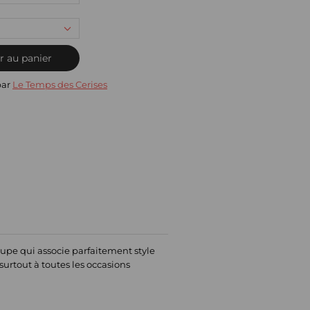
r au panier
par
Le Temps des Cerises
upe qui associe parfaitement style
surtout à toutes les occasions