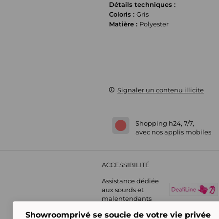
Détails techniques :
Coloris :
Gris
Matière :
Polyester
Signaler un contenu illicite
Shopping h24, 7/7,
avec nos applis mobiles
ACCESSIBILITÉ
Assistance dédiée
aux sourds et
malentendants
Showroomprivé se soucie de votre vie privée