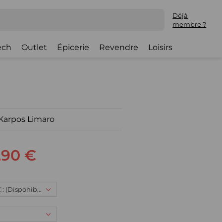
Déjà
membre ?
ech
Outlet
Épicerie
Revendre
Loisirs
Karpos Limaro
,90 €
46, 90,90 € : (Disponible)