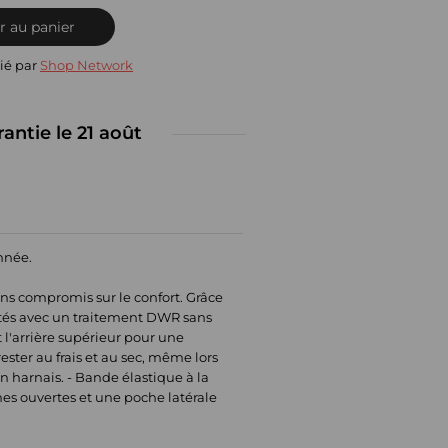
r au panier
ié par
Shop Network
rantie le 21 août
année.
ns compromis sur le confort. Grâce
raités avec un traitement DWR sans
t l'arrière supérieur pour une
ester au frais et au sec, même lors
n harnais. - Bande élastique à la
ches ouvertes et une poche latérale