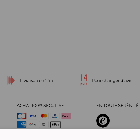
Livraison en 24h
Pour changer d’avis
ACHAT 100% SECURISE
EN TOUTE SÉRÉNITÉ 
sur
4,29
/
5
2209695
avi