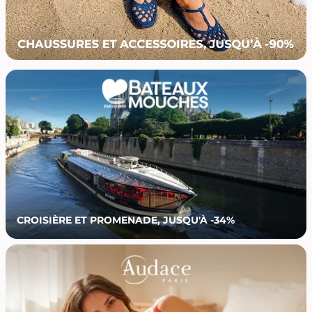
CROISIÈRE ET PROMENADE, JUSQU'À -34%