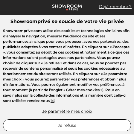
Déjà membre ?
Showroomprivé se soucie de votre vie privée
Que recherchez-vous ?
Showroomprive.com utilise des cookies et technologies similaires afin
d’analyser la navigation, mesurer l’audience du site et ses
Accueil
Les jours de la Maison
Mode
Voyages
Enfant
B
performances ainsi que pour vous proposer, avec nos partenaires, des
publicités adaptées à vos centres d’intérêts. En cliquant sur
« J’accepte
»
, vous consentez au dépôt de ces cookies et notamment à ce que ces
NOS COUPS DE COEUR
informations soient partagées avec nos partenaires. Vous pouvez
choisir de cliquer sur
« Je refuse »
et dans ce cas, vous ne pourrez pas
Sponsorisé
recevoir de contenu personnalisé et seuls les cookies nécessaires au
fonctionnement du site seront utilisés. En cliquant sur
« Je paramètre
mes choix »
vous pourrez paramétrer vos préférences et obtenir plus
d’informations. Vous pourrez également modifier vos préférences à
tout moment (à partir de l’onglet « Gérer mes cookies »). Pour en
savoir plus sur la collecte des informations et la manière dont celle-ci
sont utilisées rendez-vous
ici
.
Je paramètre mes choix
Je refuse