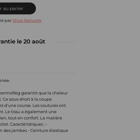
r au panier
ié par
Shop Network
rantie le 20 août
année.
ThermoReg garantit que la chaleur
. Ce sous-short à la coupe
s d’une course. Les coutures ont
nt. Le tissu a également une
en, tout en confort. La matière
et. Caractéristiques : -
n des jambes - Ceinture élastique