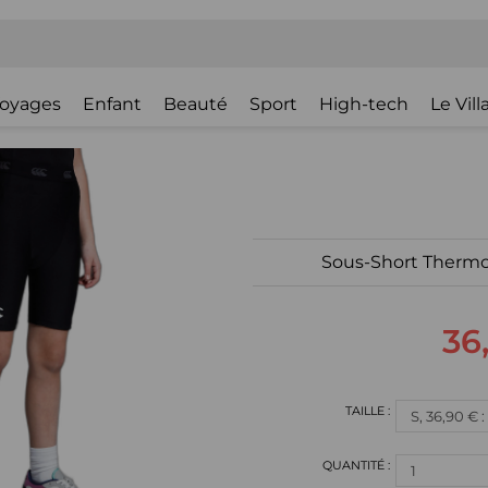
oyages
Enfant
Beauté
Sport
High-tech
Le Vil
Sous-Short Thermo
36
S, 36,90 € 
1