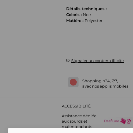
Détails techniques :
Coloris :
Noir
Matière :
Polyester
Signaler un contenu illicite
Shopping h24, 7/7,
avec nos applis mobiles
ACCESSIBILITÉ
Assistance dédiée
aux sourds et
malentendants