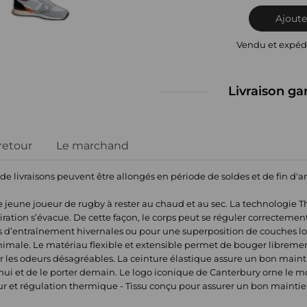
Ajoute
Vendu et expéd
Livraison ga
 retour
Le marchand
 de livraisons peuvent être allongés en période de soldes et de fin d'
e jeune joueur de rugby à rester au chaud et au sec. La technologie 
ration s’évacue. De cette façon, le corps peut se réguler correctement
s d’entraînement hivernales ou pour une superposition de couches lor
inimale. Le matériau flexible et extensible permet de bouger libreme
er les odeurs désagréables. La ceinture élastique assure un bon mainti
ui et de le porter demain. Le logo iconique de Canterbury orne le moll
ur et régulation thermique - Tissu conçu pour assurer un bon maintie