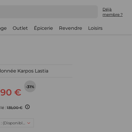
Déjà
membre ?
lage
Outlet
Épicerie
Revendre
Loisirs
donnée Karpos Lastia
-31%
,90 €
lé :
135,00 €
48, 92,90 € : (Disponible)