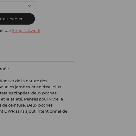
r au panier
ié par
Shop Network
année.
tions et de la nature des
ur les jambes, et en tissu plus
latérales zippées, deux poches
 la saleté. Pensés pour vivre la
ts de ceinture. Deux poches
nt DWR sans ajout intentionnel de