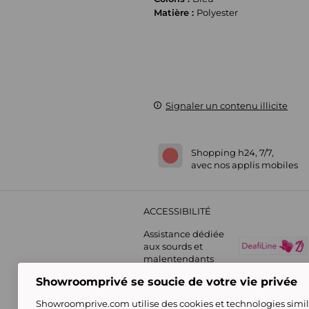
Matière :
Polyester
Signaler un contenu illicite
Shopping h24, 7/7,
avec nos applis mobiles
ACCESSIBILITÉ
Assistance dédiée
aux sourds et
malentendants
Showroomprivé se soucie de votre vie privée
Showroomprive.com utilise des cookies et technologies simila