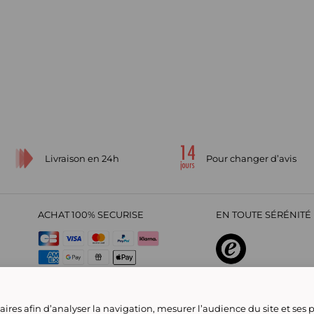
Livraison en 24h
Pour changer d’avis
ACHAT 100% SECURISE
EN TOUTE SÉRÉNITÉ 
sur
4,29
/
5
2209695
avi
ires afin d’analyser la navigation, mesurer l’audience du site et ses