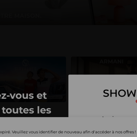
z-vous et
toutes les
Inscrivez-vous 
privées
et commencez 
xpiré. Veuillez vous identifier de nouveau afin d'accéder à nos offres !