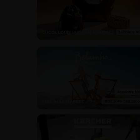
GUCCI, LOUIS VUITTON & AUTRES
PRIX IMBATTABLES