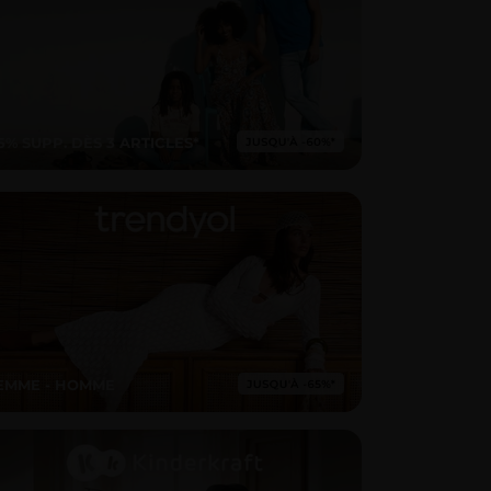
15% SUPP. DÈS 3 ARTICLES*
EMME - HOMME