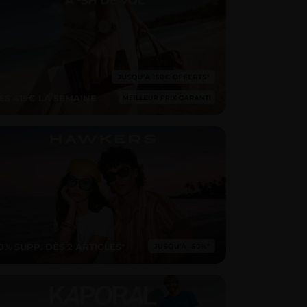
ÈS 419€ LA SEMAINE
10% SUPP. DÈS 2 ARTICLES*