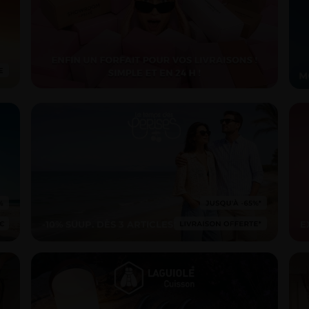
-10% SUUP. DÈS 3 ARTICLES*
E