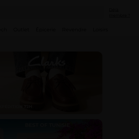
Déjà
membre ?
ech
Outlet
Épicerie
Revendre
Loisirs
XPÉDITION 72H