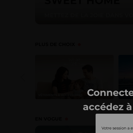
PLUS DE CHOIX
Connecte
accédez à 
ventes 
EN VOGUE
Votre session a e