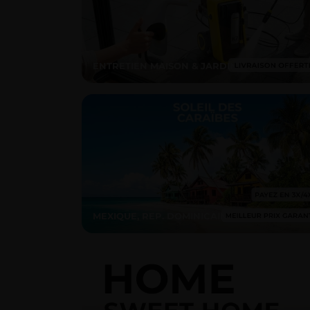
ENTRETIEN MAISON & JARDIN
MEXIQUE, REP. DOMINICAINE...