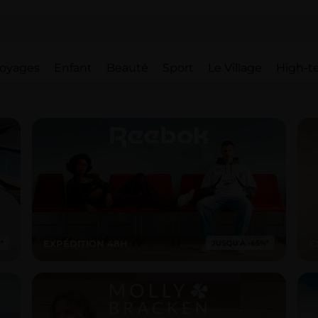
oyages
Enfant
Beauté
Sport
Le Village
High-t
EXPÉDITION 48H
E