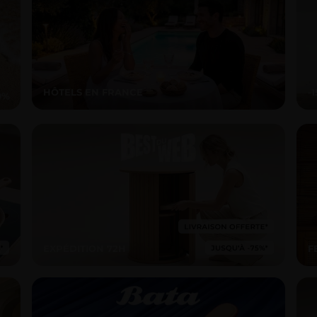
HÔTELS EN FRANCE
-
EXPÉDITION 72H
F