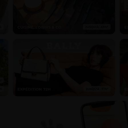
CUISINE, LOISIRS & CO
E
EXPÉDITION 72H
E