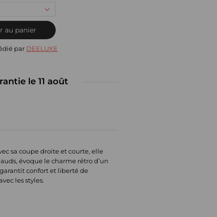
r au panier
édié par
DEELUXE
rantie le 11 août
c sa coupe droite et courte, elle
hauds, évoque le charme rétro d’un
arantit confort et liberté de
vec les styles.