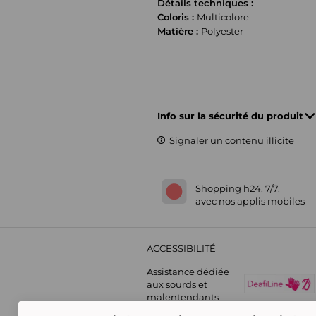
Détails techniques :
Coloris :
Multicolore
Matière :
Polyester
Info sur la sécurité du produit
Signaler un contenu illicite
Shopping h24, 7/7,
avec nos applis mobiles
ACCESSIBILITÉ
Assistance dédiée
aux sourds et
malentendants