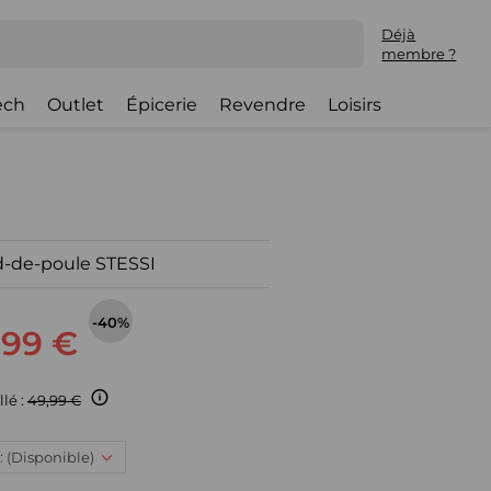
Déjà
membre ?
ech
Outlet
Épicerie
Revendre
Loisirs
d-de-poule STESSI
-40%
,99 €
llé :
49,99 €
 : (Disponible)