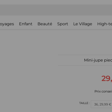
oyages
Enfant
Beauté
Sport
Le Village
High-t
Mini-jupe pie
29
Prix consei
36, 29,99 €