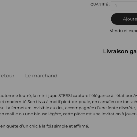
1
Ajoute
Vendu et exp
Livraison ga
 retour
Le marchand
utomne feutré, la mini-jupe STESSI capture l'élégance à l'état pur.Ave
 et modernité.Son tissu à motif pied-de-poule, en camaïeu de tons c
esse.La fermeture invisible au dos, accompagnée d’une fente discrète, g
maille ou une blouse légère, cette pièce est une invitation à jouer a
 quête d’un chic à la fois simple et affirmé.