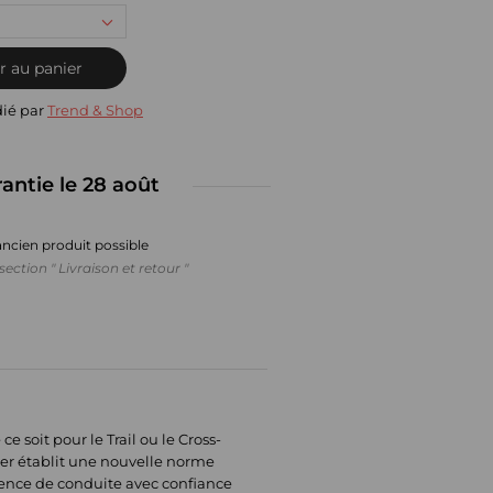
r au panier
dié par
Trend & Shop
rantie le 28 août
ancien produit possible
section " Livraison et retour "
 soit pour le Trail ou le Cross-
lter établit une nouvelle norme
ience de conduite avec confiance