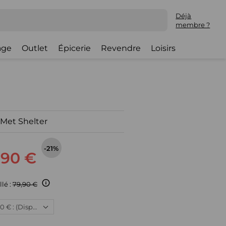
Déjà
membre ?
lage
Outlet
Épicerie
Revendre
Loisirs
Met Shelter
-21%
,90 €
llé :
79,90 €
Neuf, 62,90 € : (Disponible)