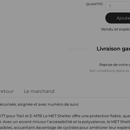
1
Ajoute
Vendu et expé
Livraison ga
Reprise de votre 
Voir conditions dans la 
 retour
Le marchand
sécurisée, soignée et avec numéro de suivi
our Trail et E-MTB Le MET Shelter offre une protection fiable, que ce
. Avec un accent mis sur l'accessibilité et la polyvalence, le MET She
sibles, accueillant davantage de cyclistes pour améliorer leur expér