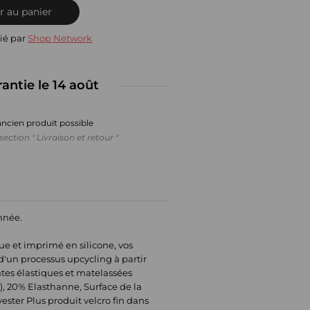
r au panier
ié par
Shop Network
rantie le 14 août
ancien produit possible
section " Livraison et retour "
année.
e et imprimé en silicone, vos
d'un processus upcycling à partir
antes élastiques et matelassées
), 20% Elasthanne, Surface de la
ster Plus produit velcro fin dans