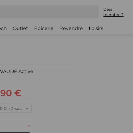
Déjà
membre ?
ech
Outlet
Épicerie
Revendre
Loisirs
e VAUDE Active
,90 €
Neuf, 28,90 € : (Disponible)