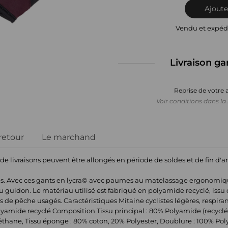
Ajoute
Vendu et expéd
Livraison ga
Reprise de votre 
Voir conditions dans la 
 retour
Le marchand
 de livraisons peuvent être allongés en période de soldes et de fin d'
tes. Avec ces gants en lycra© avec paumes au matelassage ergonomiqu
 guidon. Le matériau utilisé est fabriqué en polyamide recyclé, issu 
lets de pêche usagés. Caractéristiques Mitaine cyclistes légères, respir
yamide recyclé Composition Tissu principal : 80% Polyamide (recyclé
hane, Tissu éponge : 80% coton, 20% Polyester, Doublure : 100% Polye