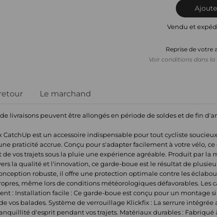
Ajoute
Vendu et expéd
Reprise de votre 
Voir conditions dans la 
 retour
Le marchand
 de livraisons peuvent être allongés en période de soldes et de fin d'
x CatchUp est un accessoire indispensable pour tout cycliste soucieux
'une praticité accrue. Conçu pour s'adapter facilement à votre vélo, 
nt de vos trajets sous la pluie une expérience agréable. Produit par l
la qualité et l'innovation, ce garde-boue est le résultat de plusieu
nception robuste, il offre une protection optimale contre les éclabo
 propres, même lors de conditions météorologiques défavorables. Les 
uent : Installation facile : Ce garde-boue est conçu pour un montage 
de vos balades. Système de verrouillage Klickfix : La serrure intégrée
anquillité d'esprit pendant vos trajets. Matériaux durables : Fabriqué