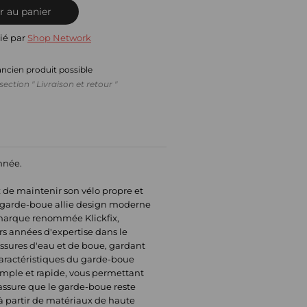
r au panier
ié par
Shop Network
ancien produit possible
section " Livraison et retour "
année.
 de maintenir son vélo propre et
ce garde-boue allie design moderne
a marque renommée Klickfix,
rs années d'expertise dans le
ussures d'eau et de boue, gardant
caractéristiques du garde-boue
simple et rapide, vous permettant
 assure que le garde-boue reste
 à partir de matériaux de haute