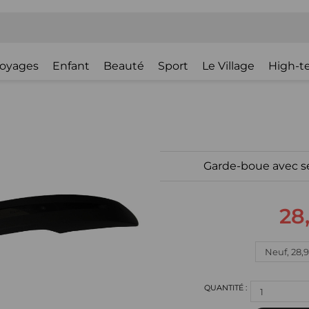
oyages
Enfant
Beauté
Sport
Le Village
High-t
Garde-boue avec se
28
1