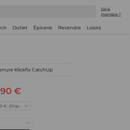
Déjà
membre ?
ech
Outlet
Épicerie
Revendre
Loisirs
rrure Klickfix CatchUp
,90 €
Neuf, 28,90 € : (Disponible)