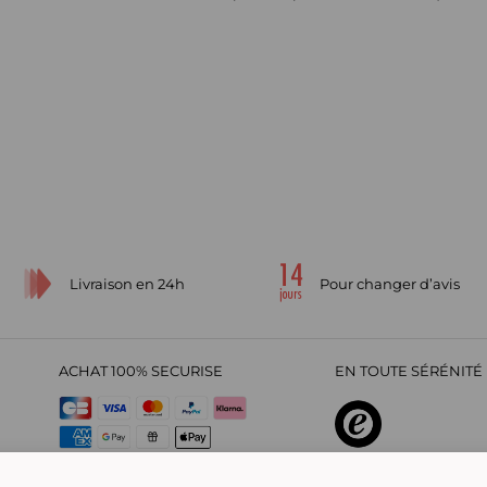
Livraison en 24h
Pour changer d’avis
ACHAT 100% SECURISE
EN TOUTE SÉRÉNITÉ 
sur
4,29
/
5
2209700
avi