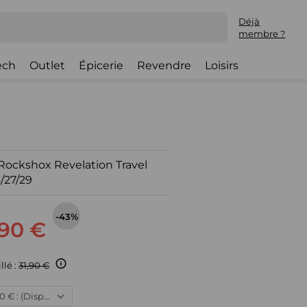
Déjà
membre ?
ech
Outlet
Épicerie
Revendre
Loisirs
 Rockshox Revelation Travel
/27/29
-43%
,90 €
llé :
31,90 €
Neuf, 17,90 € : (Disponible)