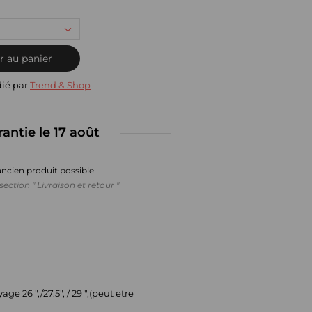
r au panier
dié par
Trend & Shop
rantie le 17 août
ancien produit possible
section " Livraison et retour "
26 ",/27.5", / 29 ",(peut etre