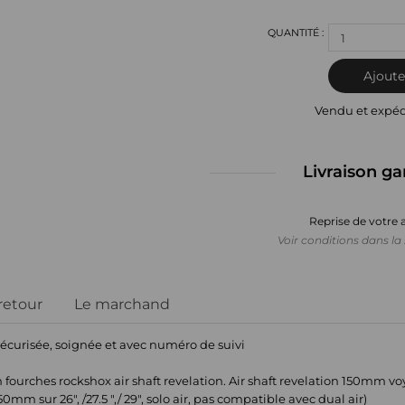
1
Ajoute
Vendu et expé
Livraison ga
Reprise de votre 
Voir conditions dans la 
 retour
Le marchand
sécurisée, soignée et avec numéro de suivi
ches rockshox air shaft revelation. Air shaft revelation 150mm voyage 
mm sur 26", /27.5 ",/ 29", solo air, pas compatible avec dual air)