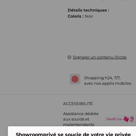
Détails techniques :
Coloris :
Noir
Signaler un contenu illicite
Shopping h24, 7/7,
avec nos applis mobiles
ACCESSIBILITÉ
Assistance dédiée
aux sourds et
malentendants
Showroomprivé se soucie de votre vie privée