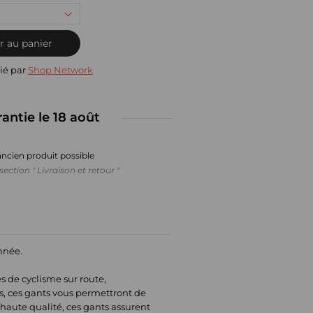
r au panier
ié par
Shop Network
rantie le 18 août
ancien produit possible
section " Livraison et retour "
année.
s de cyclisme sur route,
ts, ces gants vous permettront de
haute qualité, ces gants assurent