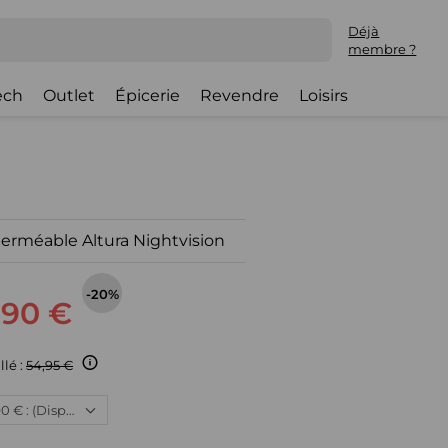
Déjà
membre ?
ech
Outlet
Épicerie
Revendre
Loisirs
perméable Altura Nightvision
-20%
,90 €
llé :
54,95 €
Neuf, 43,90 € : (Disponible)