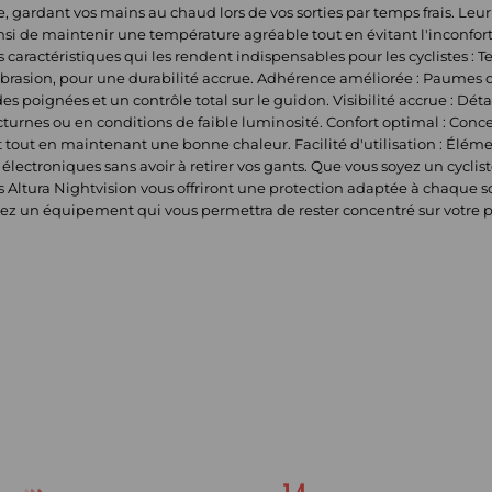
, gardant vos mains au chaud lors de vos sorties par temps frais. L
si de maintenir une température agréable tout en évitant l'inconfort 
 caractéristiques qui les rendent indispensables pour les cyclistes : T
'abrasion, pour une durabilité accrue. Adhérence améliorée : Paumes
 poignées et un contrôle total sur le guidon. Visibilité accrue : Détai
 nocturnes ou en conditions de faible luminosité. Confort optimal : C
ut en maintenant une bonne chaleur. Facilité d'utilisation : Élémen
 électroniques sans avoir à retirer vos gants. Que vous soyez un cycli
Altura Nightvision vous offriront une protection adaptée à chaque so
sez un équipement qui vous permettra de rester concentré sur votre p