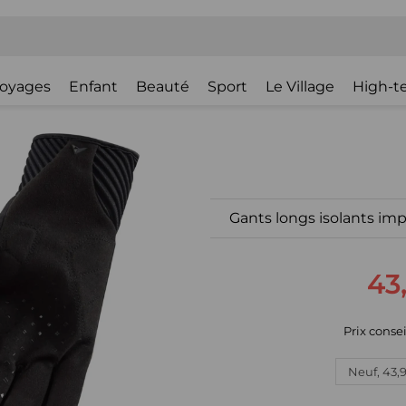
oyages
Enfant
Beauté
Sport
Le Village
High-t
Gants longs isolants im
43
Prix consei