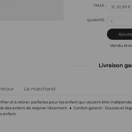
1
Ajoute
Vendu et e
Livraison ga
 retour
Le marchand
 enfiler et à retirer, parfaites pour les enfant qui veulent être indépenda
s des enfant de respirer librement. 👧 Confort garanti : Douces et légè
s enfant.