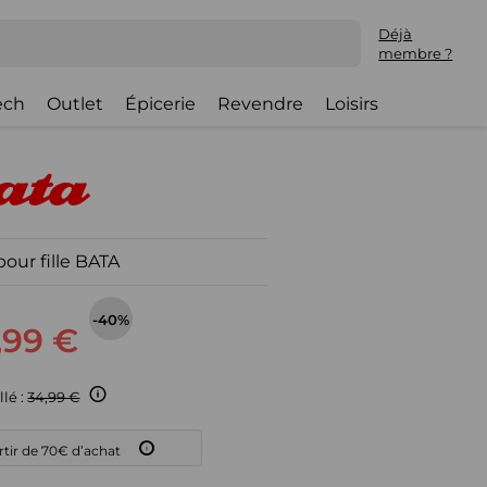
Déjà
membre ?
ech
Outlet
Épicerie
Revendre
Loisirs
our fille BATA
-40%
,99 €
llé :
34,99 €
artir de 70€ d’achat