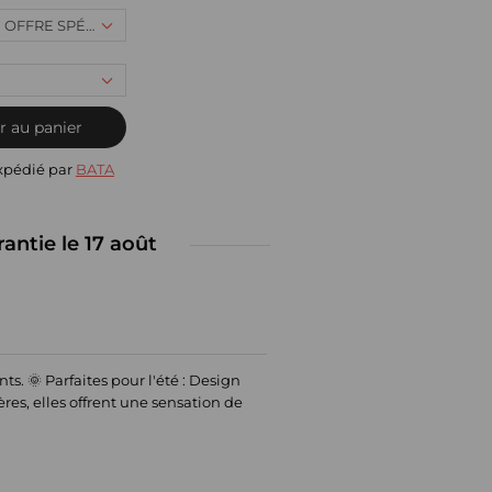
31, 20,99 € : OFFRE SPÉCIALE (Disponible)
r au panier
xpédié par
BATA
rantie le 17 août
nts. 🌞 Parfaites pour l'été : Design
res, elles offrent une sensation de