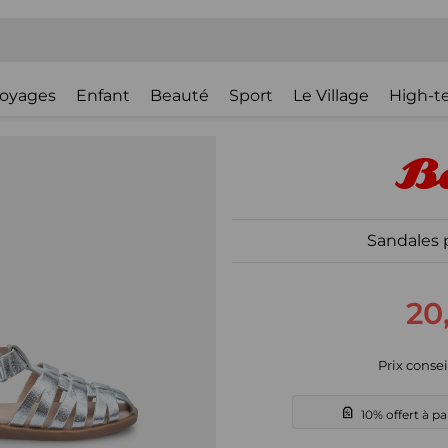
oyages
Enfant
Beauté
Sport
Le Village
High-t
Sandales p
20
Prix consei
10% offert à p