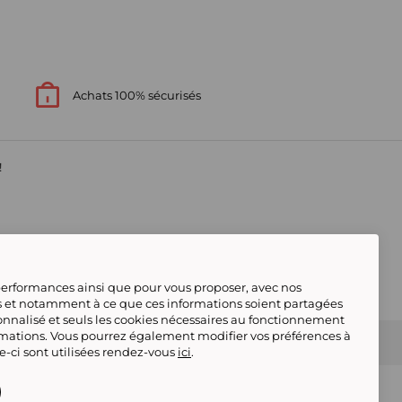
Achats 100% sécurisés
!
s
 performances ainsi que pour vous proposer, avec nos
s et notamment à ce que ces informations soient partagées
onnalisé et seuls les cookies nécessaires au fonctionnement
rmations. Vous pourrez également modifier vos préférences à
s contacter
Gérer mes cookies
 conforme
Tous nos produits
Deafiline
le-ci sont utilisées rendez-vous
ici
.
Showroomprive adhère au Code
déontologique de la FEVAD