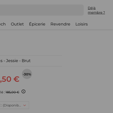
Déjà
membre ?
ech
Outlet
Épicerie
Revendre
Loisirs
 - Jessie - Brut
-30%
,50 €
lé :
185,00 €
38, 129,50 € : (Disponible)