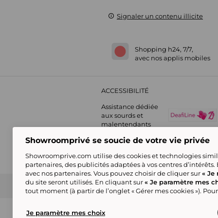
Signaler un contenu illicite
Shopping h24, 7/7,
avec nos applis mobiles
ACCESSIBILITÉ
Assistance dédiée
aux sourds et
malentendants
Showroomprivé se soucie de votre vie privée
Showroomprive.com utilise des cookies et technologies simila
partenaires, des publicités adaptées à vos centres d’intérêts.
avec nos partenaires. Vous pouvez choisir de cliquer sur
« Je 
du site seront utilisés. En cliquant sur
« Je paramètre mes ch
Guide d'achat
Showroomprive group
Nos engagements
Conditions générales de l
tout moment (à partir de l’onglet « Gérer mes cookies »). Pour
(*) Par rapport au
prix de vente conseillé
Certains visuels sont générés en IA
Je paramètre mes choix