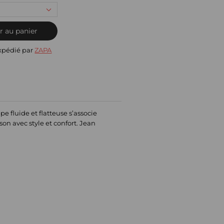
r au panier
xpédié par
ZAPA
 fluide et flatteuse s’associe
on avec style et confort. Jean