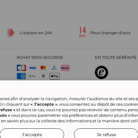
Livraison en 24h
Pour changer d’avis
ACHAT 100% SECURISE
EN TOUTE SÉRÉNITÉ 
sur
4,29
/
5
2209695
avi
ires afin d’analyser la navigation, mesurer l’audience du site et ses
 En cliquant sur
« J’accepte »
, vous consentez au dépôt de ces cookie
refuse »
et dans ce cas, vous ne pourrez pas recevoir de contenu pers
oix »
vous pourrez paramétrer vos préférences et obtenir plus d’info
CGV
Politique de confidentialité
Offre Partenaire
Rejoignez-nous
Nou
a Marketplace
Référencement & Critères de Classement
Accessibilité : Non
 en savoir plus sur la collecte des informations et la manière dont cel
J'accepte
Je refuse